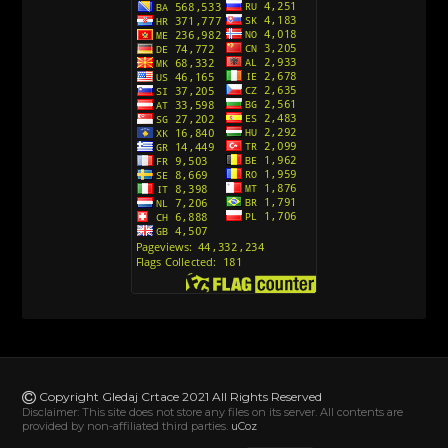
Srpski)
[10]
Action Man (Sinhronizovano na Hrvatski)
[26]
Action Man (2000) Sinhronizovano na Hrvatski
[26]
Andjeoski Prijatelji (Sinhronizovano na Srpski)
[52]
Ajkuca (Sharkdog) Sinhronizovano na Srpski
[40]
Alvin i veverice (Alvinnn!!! And the Chipmunks)
Sinhronizovano na Srpski
[182]
Alisa i Luis (Sinhronizovano na Srpski)
[104]
Avanture Mačka u čizmama (Sinhronizovano na
Srpski)
Copyright Gledaj Crtace 2021 All Rights Reserved
[78]
Disclaimer: This site does not store any files on its server. All contents are
provided by non-affiliated third parties.
uCoz
Abominable The Invisible (2022) Sinhronizovano