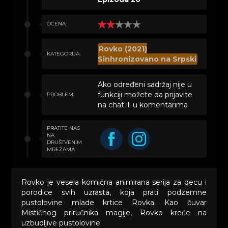
OCENA:
Rovko (2021)
KATEGORIJA:
Sinhronizovano na Srpski
Ako određeni sadržaj nije u
funkciji možete da prijavite
PROBLEM:
na chat ili u komentarima
PRATITE NAS
NA
DRUŠTVENIM
MREŽAMA
Rovko je vesela komična animirana serija za decu i
porodice svih uzrasta, koja prati podzemne
pustolovine mlade krtice Rovka. Kao čuvar
Mističnog priručnika magije, Rovko kreće na
uzbudljive pustolovine