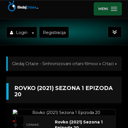
MENI
Login
Registracija
Gledaj Crtaće - Sinhronizovani crtani filmovi
»
Crtaći
»
Rovko (2021) Sinhronizovano na Srpski
»
ROVKO (2021) SEZONA 1 EPIZODA
Kratkometrazni crtani filmovi
» Rovko (2021) Sezona 1
20
Epizoda 20
Rovko (2021) Sezona 1
OZNAKE:
Epizoda 20