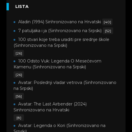
LISTA
Aladin (1994) Sinhronizovano na Hrvatski
[40]
7 patuljaka i ja (Sinhronizovano na Srpski)
[52]
100 stvari koje treba uraditi pre srednje škole
(Sinhronizovano na Srpski)
[26]
100 Odsto Vuk: Legenda O Mesečevom
Kamenu (Sinhronizovano na Srpski)
[26]
Avatar: Poslednji vladar vetrova (Sinhronizovano
na Srpski)
[56]
Avatar: The Last Airbender (2024)
Sinhronizovano na Hrvatski
[8]
Avatar: Legenda o Kori (Sinhronizovano na
Srpski)