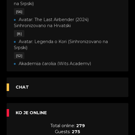
na Srpski)
[56]
Avatar: The Last Airbender (2024)
Sinhronizovano na Hrvatski
[8]
Avatar: Legenda o Kori (Sinhronizovano na
Srpski)
[52]
Akademija čarolija (Wits Academy)
Sinhronizovano na Srpski
[20]
Avanture Maje i Marka (Sinhronizovano na
CHAT
Srpski)
[26]
Avanture šašave družine (Looney Tunes,2020)
KO JE ONLINE
Sinhronizovano na Srpski
[31]
Total online:
279
A.T.O.M. (Alpha Teens On Machines)
Guests:
275