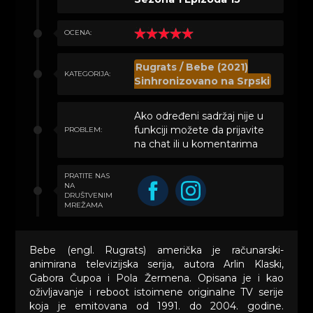
OCENA:
Rugrats / Bebe (2021)
KATEGORIJA:
Sinhronizovano na Srpski
Ako određeni sadržaj nije u
funkciji možete da prijavite
PROBLEM:
na chat ili u komentarima
PRATITE NAS
NA
DRUŠTVENIM
MREŽAMA
Bebe (engl. Rugrats) američka je računarski-
animirana televizijska serija, autora Arlin Klaski,
Gabora Čupoa i Pola Žermena. Opisana je i kao
oživljavanje i reboot istoimene originalne TV serije
koja je emitovana od 1991. do 2004. godine.