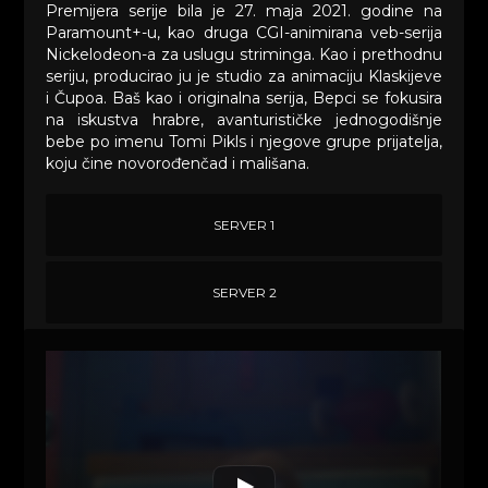
Premijera serije bila je 27. maja 2021. godine na
Paramount+-u, kao druga CGI-animirana veb-serija
Nickelodeon-a za uslugu striminga. Kao i prethodnu
seriju, producirao ju je studio za animaciju Klaskijeve
i Čupoa. Baš kao i originalna serija, Bepci se fokusira
na iskustva hrabre, avanturističke jednogodišnje
bebe po imenu Tomi Pikls i njegove grupe prijatelja,
koju čine novorođenčad i mališana.
SERVER 1
SERVER 2