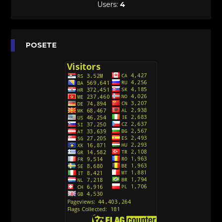
Sinhronizovano na Hrvatski
Users:
4
[26]
Agent 203 (Sinhronizovano na Srpski)
[26]
Anatane: Saving the Children of Okura
POSETE
(Sinhronizovano na Srpski)
[26]
Avanture Kida Opasnost (Sinhronizovano na
Srpski)
[10]
Action Man (Sinhronizovano na Hrvatski)
[26]
Action Man (2000) Sinhronizovano na Hrvatski
[26]
Andjeoski Prijatelji (Sinhronizovano na Srpski)
[52]
Ajkuca (Sharkdog) Sinhronizovano na Srpski
[40]
Alvin i veverice (Alvinnn!!! And the Chipmunks)
Sinhronizovano na Srpski