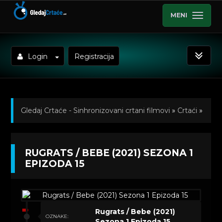
MENI
Login
Registracija
Gledaj Crtaće - Sinhronizovani crtani filmovi
»
Crtaći
»
Rugrats / Bebe (2021) Sinhronizovano na Srpski
»
RUGRATS / BEBE (2021) SEZONA 1
Kratkometrazni crtani filmovi
» Rugrats / Bebe (2021)
EPIZODA 15
Sezona 1 Epizoda 15
Rugrats / Bebe (2021)
OZNAKE:
Sezona 1 Epizoda 15