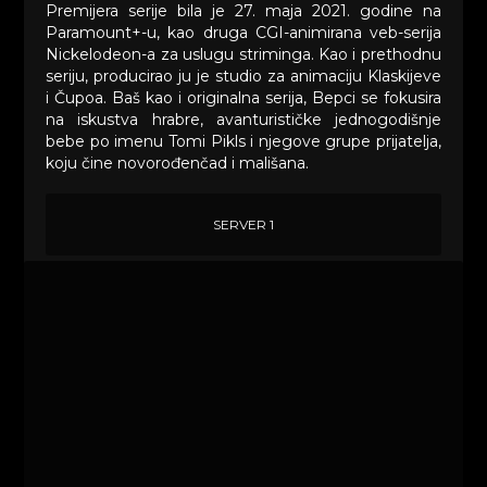
Premijera serije bila je 27. maja 2021. godine na
Paramount+-u, kao druga CGI-animirana veb-serija
Nickelodeon-a za uslugu striminga. Kao i prethodnu
seriju, producirao ju je studio za animaciju Klaskijeve
i Čupoa. Baš kao i originalna serija, Bepci se fokusira
na iskustva hrabre, avanturističke jednogodišnje
bebe po imenu Tomi Pikls i njegove grupe prijatelja,
koju čine novorođenčad i mališana.
SERVER 1