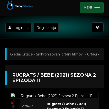
MENI
Login
Registracija
Gledaj Crtaće - Sinhronizovani crtani filmovi
»
Crtaći
»
Rugrats / Bebe (2021) Sinhronizovano na Srpski
»
RUGRATS / BEBE (2021) SEZONA 2
Kratkometrazni crtani filmovi
» Rugrats / Bebe (2021)
EPIZODA 11
Sezona 2 Epizoda 11
Rugrats / Bebe (2021)
OZNAKE:
Sezona 2 Epizoda 11