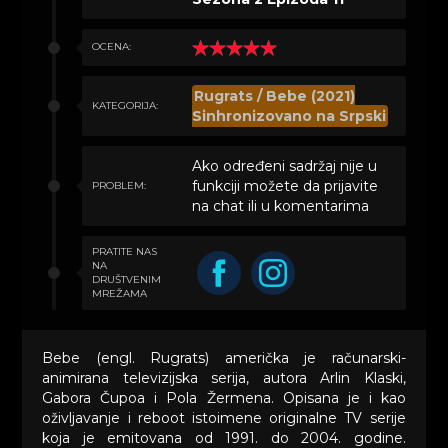
OCENA:
Rugrats / Bebe (2021)
KATEGORIJA:
Sinhronizovano na Srpski
Ako određeni sadržaj nije u
funkciji možete da prijavite
PROBLEM:
na chat ili u komentarima
PRATITE NAS
NA
DRUŠTVENIM
MREŽAMA
Bebe (engl. Rugrats) američka je računarski-
animirana televizijska serija, autora Arlin Klaski,
Gabora Čupoa i Pola Žermena. Opisana je i kao
oživljavanje i reboot istoimene originalne TV serije
koja je emitovana od 1991. do 2004. godine.