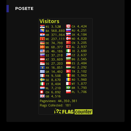
Anatane: Saving the Children of Okura
POSETE
(Sinhronizovano na Srpski)
[26]
Avanture Kida Opasnost (Sinhronizovano na
Srpski)
[10]
Action Man (Sinhronizovano na Hrvatski)
[26]
Action Man (2000) Sinhronizovano na Hrvatski
[26]
Andjeoski Prijatelji (Sinhronizovano na Srpski)
[52]
Ajkuca (Sharkdog) Sinhronizovano na Srpski
[40]
Alvin i veverice (Alvinnn!!! And the Chipmunks)
Sinhronizovano na Srpski
[182]
Alisa i Luis (Sinhronizovano na Srpski)
[104]