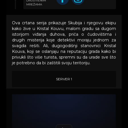
DRUŠTVENIM
MREŽAMA
Ova crtana serija prikazuje Skubija i njegovu ekipu
kako žive u Kristal Kouvu, malom gradu sa dugom
istorijom viđanja duhova, priča o čudovištima i
drugih misterija koje detektivi moraju jednom za
svagda rešiti. Ali, dugogodišnji stanovnici Kristal
Kouva, koji se oslanjaju na reputaciju grada kako bi
privukli što više turista, spremni su da urade sve što
je potrebno da bi zaštitili svoju teritoriju.
SERVER 1