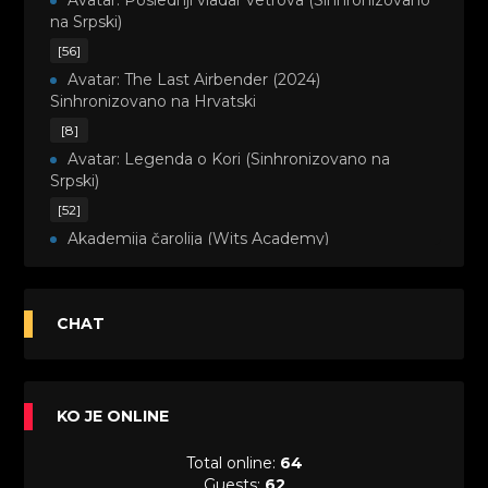
Avatar: Poslednji vladar vetrova (Sinhronizovano
na Srpski)
[56]
Avatar: The Last Airbender (2024)
Sinhronizovano na Hrvatski
[8]
Avatar: Legenda o Kori (Sinhronizovano na
Srpski)
[52]
Akademija čarolija (Wits Academy)
Sinhronizovano na Srpski
[20]
Avanture Maje i Marka (Sinhronizovano na
CHAT
Srpski)
[26]
Avanture šašave družine (Looney Tunes,2020)
KO JE ONLINE
Sinhronizovano na Srpski
[31]
Total online:
64
A.T.O.M. (Alpha Teens On Machines)
Guests:
62