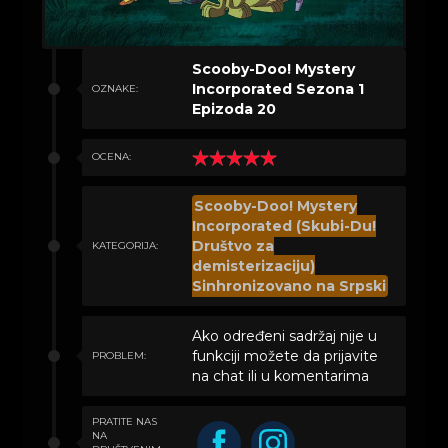
Scooby-Doo! Mystery
Incorporated Sezona 1
OZNAKE:
Epizoda 20
OCENA:
Scooby-Doo! Mystery
Incorporated (Skubi-Du!
Društvo za
KATEGORIJA:
demisterizaciju)
Sinhronizovano na Srpski
Ako određeni sadržaj nije u
funkciji možete da prijavite
PROBLEM:
na chat ili u komentarima
PRATITE NAS
NA