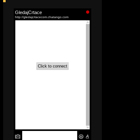
[52]
Akademija čarolija (Wits Academy)
Sinhronizovano na Srpski
[20]
Avanture Maje i Marka
(Sinhronizovano na Srpski)
[26]
Avanture šašave družine (Looney
Tunes,2020) Sinhronizovano na Srpski
[31]
A.T.O.M. (Alpha Teens On Machines)
Sinhronizovano na Hrvatski
[26]
Agent 203 (Sinhronizovano na
Srpski)
[26]
Anatane: Saving the Children of
Okura (Sinhronizovano na Srpski)