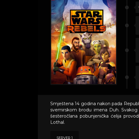
Smještena 14 godina nakon pada Republik
svemirskom brodu imena Duh. Svakog od n
šesteročlana pobunjenička ćelija provod
Lothal.
SERVER 1