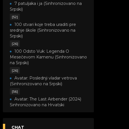
7 patuljaka i ja (Sinhronizovano na
Srpski)
[52]
100 stvari koje treba uraditi pre
srednje škole (Sinhronizovano na
Srpski)
[26]
100 Odsto Vuk: Legenda O
Mesečevom Kamenu (Sinhronizovano
na Srpski)
[26]
Avatar: Poslednji vladar vetrova
(Sinhronizovano na Srpski)
[56]
Avatar: The Last Airbender (2024)
Sinhronizovano na Hrvatski
[8]
Avatar: Legenda o Kori
(Sinhronizovano na Srpski)
CHAT