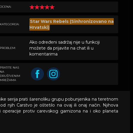
OCENA:
Star Wars Rebels (Sinhronizovano na
KATEGORIJA:
Hrvatski)
Ako određeni sadržaj nije u funkciji
možete da prijavite na chat ili u
PROBLEM:
komentarima
PRATITE NAS
NA
DRUŠTVENIM
MREŽAMA
e serija prati šarenoliku grupu pobunjenika na teretnom
jih Carstvo je oštetilo na ovaj ili onaj način. Njihova
i operacije protiv carevskog garnizona na i oko planeta