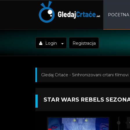
POČETNA
Login
Registracija
Gledaj Crtaće - Sinhronizovani crtani filmovi
Sezona 1 Epizoda 8
STAR WARS REBELS SEZONA 