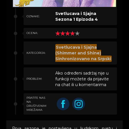
Svetlucava i Sjajna
OZNAKE:
Sezona 1 Epizoda 4
OCENA:
Svetlucava i Sjajna
(Shimmer and Shine)
KATEGORIJA:
Sinhronizovano na Srpski
Ako određeni sadržaj nije u
funkciji možete da prijavite
PROBLEM:
na chat ili u komentarima
PRATITE NAS
NA
DRUŠTVENIM
MREŽAMA
Prva sezona je postavljena u ljudskom svetu i