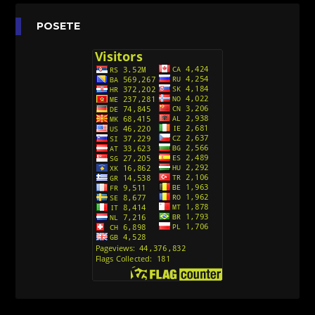
Agent 203 (Sinhronizovano na Srpski)
[26]
Anatane: Saving the Children of Okura
POSETE
(Sinhronizovano na Srpski)
[26]
Avanture Kida Opasnost (Sinhronizovano na
Srpski)
[10]
Action Man (Sinhronizovano na Hrvatski)
[26]
Action Man (2000) Sinhronizovano na Hrvatski
[26]
Andjeoski Prijatelji (Sinhronizovano na Srpski)
[52]
Ajkuca (Sharkdog) Sinhronizovano na Srpski
[40]
Alvin i veverice (Alvinnn!!! And the Chipmunks)
Sinhronizovano na Srpski
[182]
Alisa i Luis (Sinhronizovano na Srpski)
[104]