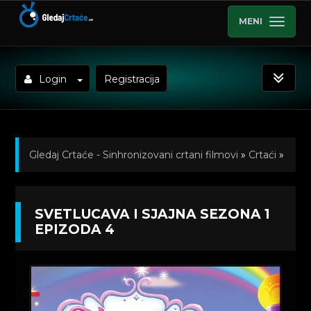
MENI
Login
Registracija
Gledaj Crtaće - Sinhronizovani crtani filmovi
»
Crtaći
»
Svetlucava i Sjajna (Shimmer and Shine)
SVETLUCAVA I SJAJNA SEZONA 1
Sinhronizovano na Srpski
»
Kratkometrazni crtani
EPIZODA 4
filmovi
» Svetlucava i Sjajna Sezona 1 Epizoda 4