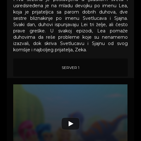
usredsređena je na mladu devojku po imenu Lea,
koja je prijateljica sa parom dobrih duhova, dve
sestre bliznakinje po imenu Svetlucava i Sjajna.
Svaki dan, duhovi ispunjavaju Lei tri želje, ali često
prave greške. U svakoj epizodi, Lea pomaže
duhovima da reše probleme koje su nenamerno
izazvali, dok skriva Svetlucavu i Sjajnu od svog
komšije i najboljeg prijatelja, Zeka.
SERVER 1