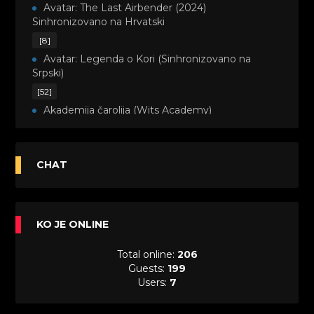
Avatar: The Last Airbender (2024)
Sinhronizovano na Hrvatski
[8]
Avatar: Legenda o Kori (Sinhronizovano na
Srpski)
[52]
Akademija čarolija (Wits Academy)
Sinhronizovano na Srpski
[20]
Avanture Maje i Marka (Sinhronizovano na
CHAT
Srpski)
[26]
Avanture šašave družine (Looney Tunes,2020)
KO JE ONLINE
Sinhronizovano na Srpski
[31]
Total online:
206
A.T.O.M. (Alpha Teens On Machines)
Guests:
199
Sinhronizovano na Hrvatski
Users:
7
[26]