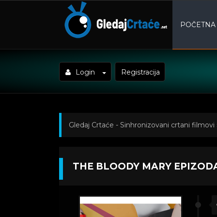
POČETNA
Login
Registracija
Gledaj Crtaće - Sinhronizovani crtani filmovi
Epizoda 1
THE BLOODY MARY EPIZODA