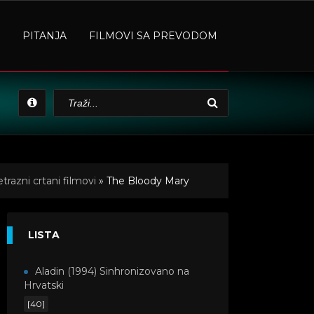
PITANJA
FILMOVI SA PREVODOM
razni crtani filmovi
» The Bloody Mary
LISTA
Aladin (1994) Sinhronizovano na
Hrvatski
[40]