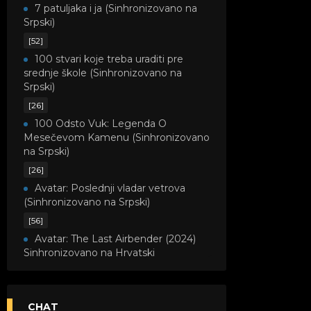
7 patuljaka i ja (Sinhronizovano na
Srpski)
[52]
100 stvari koje treba uraditi pre
srednje škole (Sinhronizovano na
Srpski)
[26]
100 Odsto Vuk: Legenda O
Mesečevom Kamenu (Sinhronizovano
na Srpski)
[26]
Avatar: Poslednji vladar vetrova
(Sinhronizovano na Srpski)
[56]
Avatar: The Last Airbender (2024)
Sinhronizovano na Hrvatski
[8]
Avatar: Legenda o Kori
(Sinhronizovano na Srpski)
CHAT