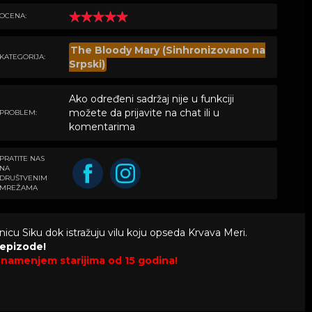
OCENA:
The Bloody Mary (Sinhronizovano na
KATEGORIJA:
Srpski)
Ako određeni sadržaj nije u funkciji
možete da prijavite na chat ili u
PROBLEM:
komentarima
PRATITE NAS
NA
DRUŠTVENIM
MREŽAMA
icu Siku dok istražuju vilu koju opseda Krvava Meri.
 epizode!
e namenjem starijima od 15 godina!