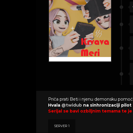
Priča prati Beti i njenu demonsku pomoćn
Hvala
@twidub
na sinhronizaciji pilot
Serijal se bavi ozbiljnim temama te j
SERVER 1