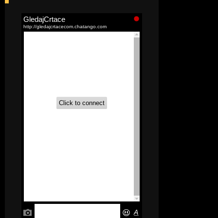
[52]
Akademija čarolija (Wits Academy)
Sinhronizovano na Srpski
[20]
Avanture Maje i Marka
(Sinhronizovano na Srpski)
[26]
Avanture šašave družine (Looney
Tunes,2020) Sinhronizovano na Srpski
[31]
A.T.O.M. (Alpha Teens On Machines)
Sinhronizovano na Hrvatski
[26]
Agent 203 (Sinhronizovano na
Srpski)
[26]
Anatane: Saving the Children of
Okura (Sinhronizovano na Srpski)