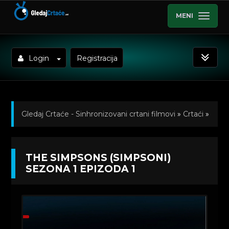
MENI
Login
Registracija
Gledaj Crtaće - Sinhronizovani crtani filmovi
»
Crtaći
»
The Simpsons (Simpsoni) Titlovano
»
Kratkometrazni
THE SIMPSONS (SIMPSONI)
crtani filmovi
» The Simpsons (Simpsoni) Sezona 1
SEZONA 1 EPIZODA 1
Epizoda 1