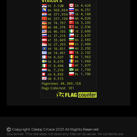
Avanture Kida Opasnost (Sinhronizovano na
Srpski)
[10]
Action Man (Sinhronizovano na Hrvatski)
[26]
Action Man (2000) Sinhronizovano na Hrvatski
[26]
Andjeoski Prijatelji (Sinhronizovano na Srpski)
[52]
Ajkuca (Sharkdog) Sinhronizovano na Srpski
[40]
Alvin i veverice (Alvinnn!!! And the Chipmunks)
Sinhronizovano na Srpski
[182]
Alisa i Luis (Sinhronizovano na Srpski)
[104]
Avanture Mačka u čizmama (Sinhronizovano na
Srpski)
Copyright Gledaj Crtace 2021 All Rights Reserved
[78]
Disclaimer: This site does not store any files on its server. All contents are