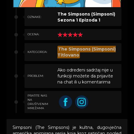
The Simpsons (Simpsoni)
OZNAKE:
Sezona 1 Epizoda 1
OCENA:
The Simpsons (Simpsoni)
KATEGORIJA:
Titlovano
Ako određeni sadržaj nije u
funkciji možete da prijavite
PROBLEM:
na chat ili u komentarima
PRATITE NAS
NA
DRUŠTVENIM
MREŽAMA
Simpsoni (The Simpsons) je kultna, dugovječna
američka animirana serija koja kroz satiričan pogled