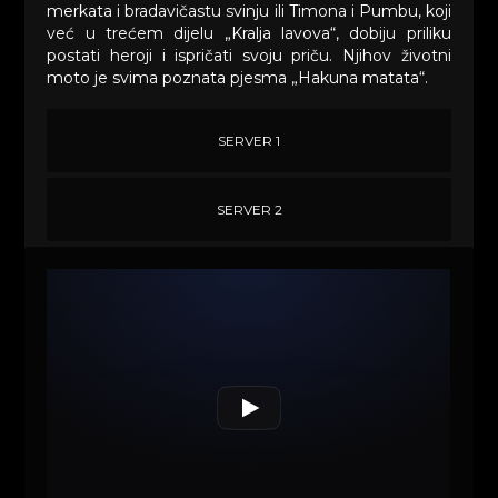
merkata i bradavičastu svinju ili Timona i Pumbu, koji
već u trećem dijelu „Kralja lavova“, dobiju priliku
postati heroji i ispričati svoju priču. Njihov životni
moto je svima poznata pjesma „Hakuna matata“.
SERVER 1
SERVER 2