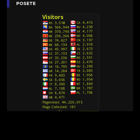
Anatane: Saving the Children of Okura
POSETE
(Sinhronizovano na Srpski)
[26]
Avanture Kida Opasnost (Sinhronizovano na
Srpski)
[10]
Action Man (Sinhronizovano na Hrvatski)
[26]
Action Man (2000) Sinhronizovano na Hrvatski
[26]
Andjeoski Prijatelji (Sinhronizovano na Srpski)
[52]
Ajkuca (Sharkdog) Sinhronizovano na Srpski
[40]
Alvin i veverice (Alvinnn!!! And the Chipmunks)
Sinhronizovano na Srpski
[182]
Alisa i Luis (Sinhronizovano na Srpski)
[104]
Avanture Mačka u čizmama (Sinhronizovano na