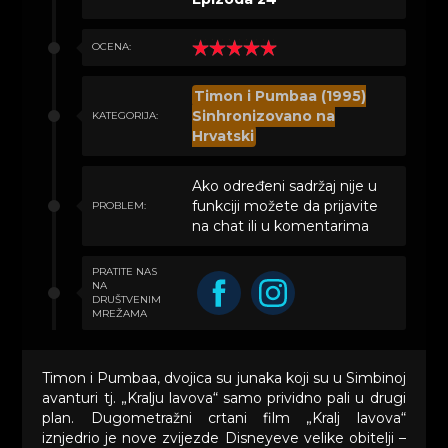
OCENA:
Timon i Pumbaa (1995)
Sinhronizovano na
KATEGORIJA:
Hrvatski
Ako određeni sadržaj nije u
funkciji možete da prijavite
PROBLEM:
na chat ili u komentarima
PRATITE NAS
NA
DRUŠTVENIM
MREŽAMA
Timon i Pumbaa, dvojica su junaka koji su u Simbinoj
avanturi tj. „Kralju lavova“ samo prividno pali u drugi
plan. Dugometražni crtani film „Kralj lavova“
iznjedrio je nove zvijezde Disneyeve velike obitelji –