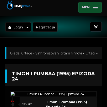
MENI
Login
Registracija
Gledaj Crtaće - Sinhronizovani crtani filmovi
»
Crtaći
»
Timon i Pumbaa (1995) Sinhronizovano na Hrvatski
»
TIMON I PUMBAA (1995) EPIZODA
Kratkometrazni crtani filmovi
» Timon i Pumbaa
24
(1995) Epizoda 24
Timon i Pumbaa (1995)
OZNAKE:
Epizoda 24