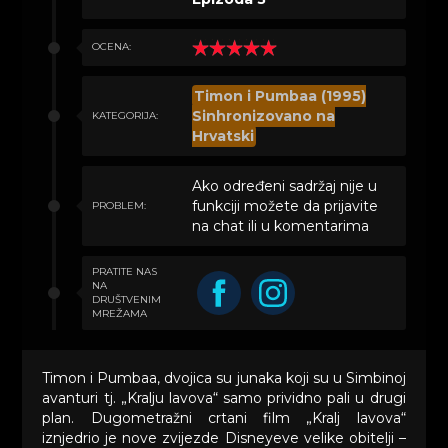
OCENA:
Timon i Pumbaa (1995)
Sinhronizovano na
KATEGORIJA:
Hrvatski
Ako određeni sadržaj nije u
funkciji možete da prijavite
PROBLEM:
na chat ili u komentarima
PRATITE NAS
NA
DRUŠTVENIM
MREŽAMA
Timon i Pumbaa, dvojica su junaka koji su u Simbinoj
avanturi tj. „Kralju lavova“ samo prividno pali u drugi
plan. Dugometražni crtani film „Kralj lavova“
iznjedrio je nove zvijezde Disneyeve velike obitelji –