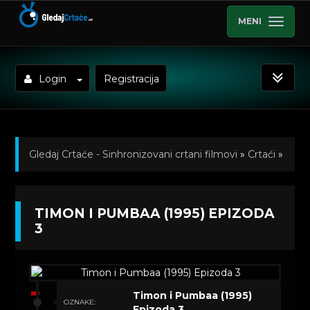
MENI
Login
Registracija
Gledaj Crtaće - Sinhronizovani crtani filmovi
»
Crtaći
»
Timon i Pumbaa (1995) Sinhronizovano na Hrvatski
»
TIMON I PUMBAA (1995) EPIZODA
Kratkometrazni crtani filmovi
» Timon i Pumbaa
3
(1995) Epizoda 3
Timon i Pumbaa (1995)
OZNAKE:
Epizoda 3