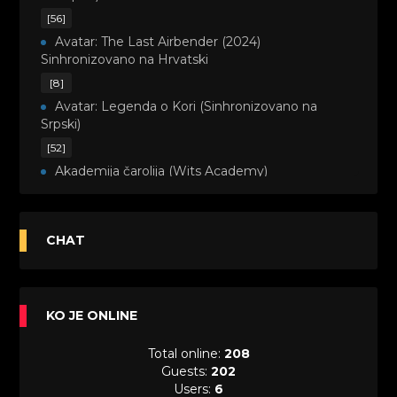
[56]
Avatar: The Last Airbender (2024)
Sinhronizovano na Hrvatski
[8]
Avatar: Legenda o Kori (Sinhronizovano na
Srpski)
[52]
Akademija čarolija (Wits Academy)
Sinhronizovano na Srpski
[20]
Avanture Maje i Marka (Sinhronizovano na
CHAT
Srpski)
[26]
Avanture šašave družine (Looney Tunes,2020)
KO JE ONLINE
Sinhronizovano na Srpski
[31]
Total online:
208
A.T.O.M. (Alpha Teens On Machines)
Guests:
202
Sinhronizovano na Hrvatski
Users:
6