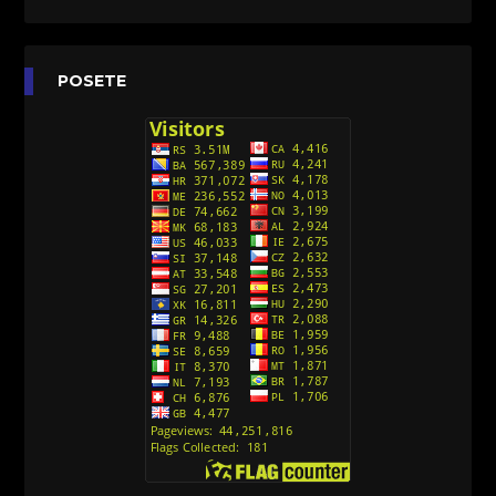
[26]
Agent 203 (Sinhronizovano na Srpski)
[26]
Anatane: Saving the Children of Okura
POSETE
(Sinhronizovano na Srpski)
[26]
Avanture Kida Opasnost (Sinhronizovano na
Srpski)
[10]
Action Man (Sinhronizovano na Hrvatski)
[26]
Action Man (2000) Sinhronizovano na Hrvatski
[26]
Andjeoski Prijatelji (Sinhronizovano na Srpski)
[52]
Ajkuca (Sharkdog) Sinhronizovano na Srpski
[40]
Alvin i veverice (Alvinnn!!! And the Chipmunks)
Sinhronizovano na Srpski