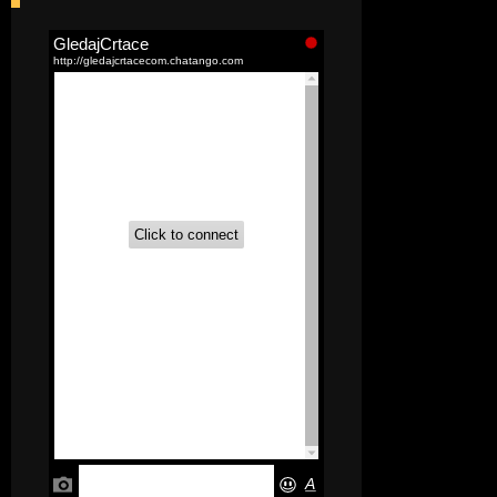
[52]
Akademija čarolija (Wits Academy)
Sinhronizovano na Srpski
[20]
Avanture Maje i Marka
(Sinhronizovano na Srpski)
[26]
Avanture šašave družine (Looney
Tunes,2020) Sinhronizovano na Srpski
[31]
A.T.O.M. (Alpha Teens On Machines)
Sinhronizovano na Hrvatski
[26]
Agent 203 (Sinhronizovano na
Srpski)
[26]
Anatane: Saving the Children of
Okura (Sinhronizovano na Srpski)