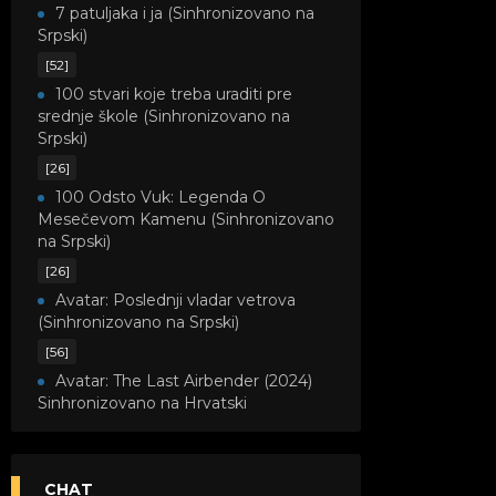
7 patuljaka i ja (Sinhronizovano na
Srpski)
[52]
100 stvari koje treba uraditi pre
srednje škole (Sinhronizovano na
Srpski)
[26]
100 Odsto Vuk: Legenda O
Mesečevom Kamenu (Sinhronizovano
na Srpski)
[26]
Avatar: Poslednji vladar vetrova
(Sinhronizovano na Srpski)
[56]
Avatar: The Last Airbender (2024)
Sinhronizovano na Hrvatski
[8]
Avatar: Legenda o Kori
(Sinhronizovano na Srpski)
CHAT