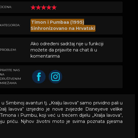
OCENA:
Timon i Pumbaa (1995)
KATEGORIJA:
Sinhronizovano na Hrvatski
Ako određeni sadržaj nije u funkciji
možete da prijavite na chat ili u
PROBLEM:
komentarima
PRATITE NAS
NA
DRUŠTVENIM
MREŽAMA
u Simbinoj avanturi tj. „Kralju lavova“ samo prividno pali u
ralj lavova“ iznjedrio je nove zvijezde Disneyeve velike
li Timona i Pumbu, koji već u trećem dijelu „Kralja lavova“,
i svoju priču. Njihov životni moto je svima poznata pjesma