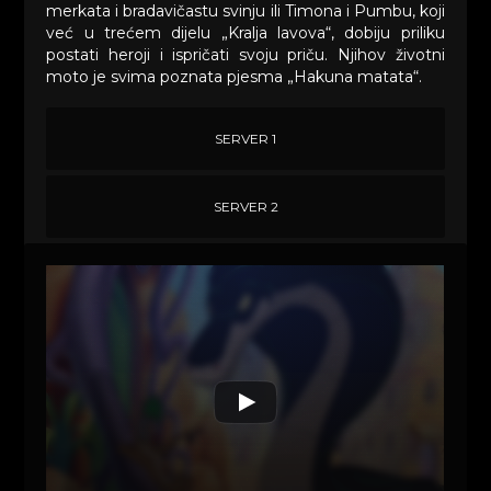
merkata i bradavičastu svinju ili Timona i Pumbu, koji
već u trećem dijelu „Kralja lavova“, dobiju priliku
postati heroji i ispričati svoju priču. Njihov životni
moto je svima poznata pjesma „Hakuna matata“.
SERVER 1
SERVER 2