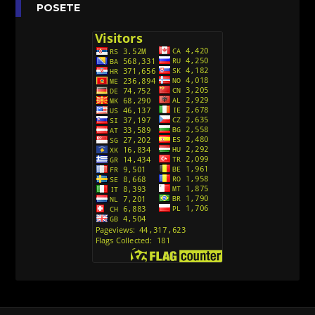
Anatane: Saving the Children of Okura
POSETE
(Sinhronizovano na Srpski)
[26]
Avanture Kida Opasnost (Sinhronizovano na
Srpski)
[10]
Action Man (Sinhronizovano na Hrvatski)
[26]
Action Man (2000) Sinhronizovano na Hrvatski
[26]
Andjeoski Prijatelji (Sinhronizovano na Srpski)
[52]
Ajkuca (Sharkdog) Sinhronizovano na Srpski
[40]
Alvin i veverice (Alvinnn!!! And the Chipmunks)
Sinhronizovano na Srpski
[182]
Alisa i Luis (Sinhronizovano na Srpski)
[104]
Avanture Mačka u čizmama (Sinhronizovano na