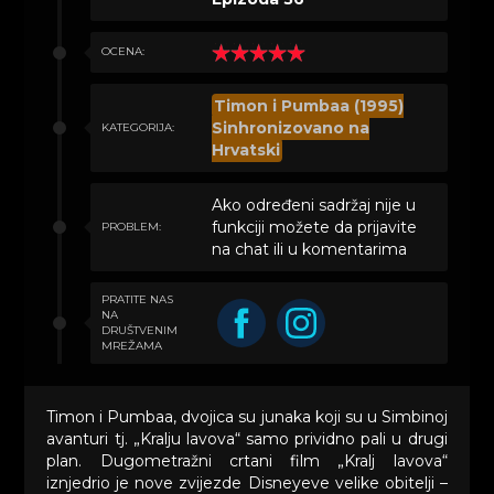
OCENA:
Timon i Pumbaa (1995)
Sinhronizovano na
KATEGORIJA:
Hrvatski
Ako određeni sadržaj nije u
funkciji možete da prijavite
PROBLEM:
na chat ili u komentarima
PRATITE NAS
NA
DRUŠTVENIM
MREŽAMA
Timon i Pumbaa, dvojica su junaka koji su u Simbinoj
avanturi tj. „Kralju lavova“ samo prividno pali u drugi
plan. Dugometražni crtani film „Kralj lavova“
iznjedrio je nove zvijezde Disneyeve velike obitelji –