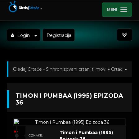
MENI
Login
Registracija
Gledaj Crtaće - Sinhronizovani crtani filmovi
»
Crtaći
»
Timon i Pumbaa (1995) Sinhronizovano na Hrvatski
»
TIMON I PUMBAA (1995) EPIZODA
Kratkometrazni crtani filmovi
» Timon i Pumbaa
36
(1995) Epizoda 36
Timon i Pumbaa (1995)
OZNAKE:
Epizoda 36