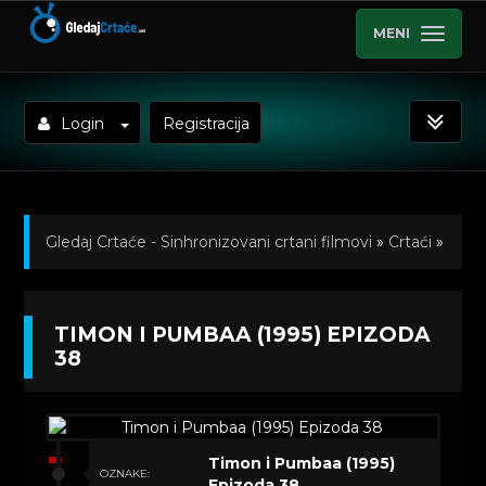
MENI
Login
Registracija
Gledaj Crtaće - Sinhronizovani crtani filmovi
»
Crtaći
»
Timon i Pumbaa (1995) Sinhronizovano na Hrvatski
»
TIMON I PUMBAA (1995) EPIZODA
Kratkometrazni crtani filmovi
» Timon i Pumbaa
38
(1995) Epizoda 38
Timon i Pumbaa (1995)
OZNAKE:
Epizoda 38