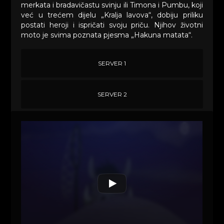
merkata i bradavičastu svinju ili Timona i Pumbu, koji
već u trećem dijelu „Kralja lavova“, dobiju priliku
postati heroji i ispričati svoju priču. Njihov životni
moto je svima poznata pjesma „Hakuna matata“.
SERVER 1
SERVER 2