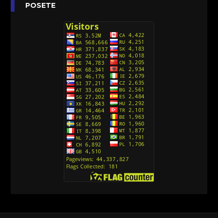
Anatane: Saving the Children of Okura
POSETE
(Sinhronizovano na Srpski)
[26]
Avanture Kida Opasnost (Sinhronizovano na
Srpski)
[10]
Action Man (Sinhronizovano na Hrvatski)
[26]
Action Man (2000) Sinhronizovano na Hrvatski
[26]
Andjeoski Prijatelji (Sinhronizovano na Srpski)
[52]
Ajkuca (Sharkdog) Sinhronizovano na Srpski
[40]
Alvin i veverice (Alvinnn!!! And the Chipmunks)
Sinhronizovano na Srpski
[182]
Alisa i Luis (Sinhronizovano na Srpski)
[104]
Avanture Mačka u čizmama (Sinhronizovano na