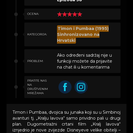
OCENA:
Timon i Pumbaa (1995)
Sinhronizovano na
KATEGORIJA:
Hrvatski
Ako određeni sadržaj nije u
funkciji možete da prijavite
PROBLEM:
na chat ili u komentarima
PRATITE NAS
NA
DRUŠTVENIM
MREŽAMA
Timon i Pumbaa, dvojica su junaka koji su u Simbinoj
avanturi tj. „Kralju lavova“ samo prividno pali u drugi
plan. Dugometražni crtani film „Kralj lavova“
iznjedrio je nove zvijezde Disneyeve velike obitelji –