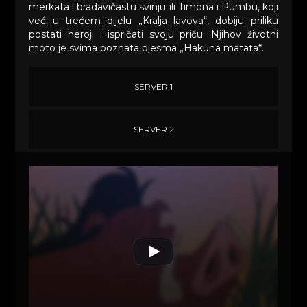
merkata i bradavičastu svinju ili Timona i Pumbu, koji
već u trećem dijelu „Kralja lavova“, dobiju priliku
postati heroji i ispričati svoju priču. Njihov životni
moto je svima poznata pjesma „Hakuna matata“.
SERVER 1
SERVER 2