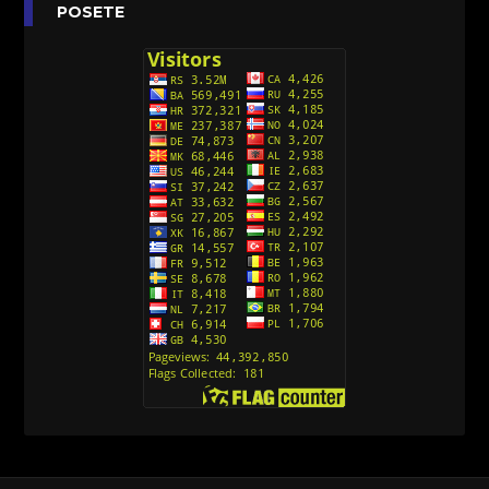
Anatane: Saving the Children of Okura
POSETE
(Sinhronizovano na Srpski)
[26]
Avanture Kida Opasnost (Sinhronizovano na
Srpski)
[10]
Action Man (Sinhronizovano na Hrvatski)
[26]
Action Man (2000) Sinhronizovano na Hrvatski
[26]
Andjeoski Prijatelji (Sinhronizovano na Srpski)
[52]
Ajkuca (Sharkdog) Sinhronizovano na Srpski
[40]
Alvin i veverice (Alvinnn!!! And the Chipmunks)
Sinhronizovano na Srpski
[182]
Alisa i Luis (Sinhronizovano na Srpski)
[104]
Avanture Mačka u čizmama (Sinhronizovano na