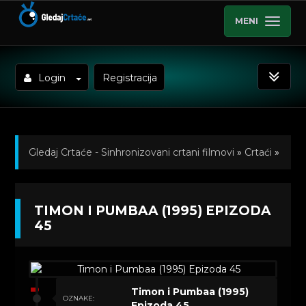
MENI
Login
Registracija
Gledaj Crtaće - Sinhronizovani crtani filmovi
»
Crtaći
»
Timon i Pumbaa (1995) Sinhronizovano na Hrvatski
»
TIMON I PUMBAA (1995) EPIZODA
Kratkometrazni crtani filmovi
» Timon i Pumbaa
45
(1995) Epizoda 45
Timon i Pumbaa (1995)
OZNAKE:
Epizoda 45