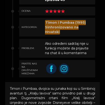
OCENA:
Timon i Pumbaa (1995)
Sinhronizovano na
KATEGORIJA:
Hrvatski
Ako određeni sadržaj nije u
funkciji možete da prijavite
PROBLEM:
na chat ili u komentarima
PRATITE NAS
NA
DRUŠTVENIM
MREŽAMA
Timon i Pumbaa, dvojica su junaka koji su u Simbinoj
avanturi tj. „Kralju lavova“ samo prividno pali u drugi
plan. Dugometražni crtani film „Kralj lavova“
iznjedrio je nove zvijezde Disneyeve velike obitelji –