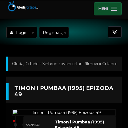
MENI
Login
Registracija
Gledaj Crtaće - Sinhronizovani crtani filmovi
»
Crtaći
»
Timon i Pumbaa (1995) Sinhronizovano na Hrvatski
»
TIMON I PUMBAA (1995) EPIZODA
Kratkometrazni crtani filmovi
» Timon i Pumbaa
49
(1995) Epizoda 49
Timon i Pumbaa (1995)
OZNAKE:
Epizoda 49