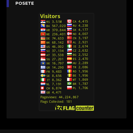
Anatane: Saving the Children of Okura
POSETE
(Sinhronizovano na Srpski)
[26]
Avanture Kida Opasnost (Sinhronizovano na
Srpski)
[10]
Action Man (Sinhronizovano na Hrvatski)
[26]
Action Man (2000) Sinhronizovano na Hrvatski
[26]
Andjeoski Prijatelji (Sinhronizovano na Srpski)
[52]
Ajkuca (Sharkdog) Sinhronizovano na Srpski
[40]
Alvin i veverice (Alvinnn!!! And the Chipmunks)
Sinhronizovano na Srpski
[182]
Alisa i Luis (Sinhronizovano na Srpski)
[104]
Avanture Mačka u čizmama (Sinhronizovano na