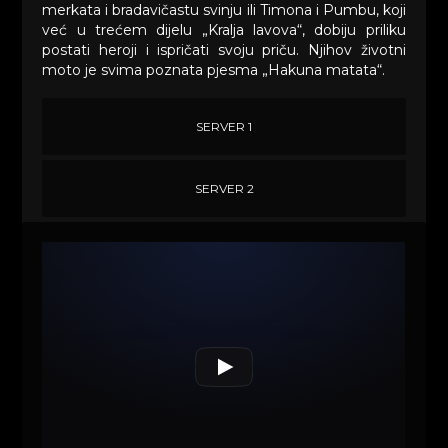
merkata i bradavičastu svinju ili Timona i Pumbu, koji
već u trećem dijelu „Kralja lavova“, dobiju priliku
postati heroji i ispričati svoju priču. Njihov životni
moto je svima poznata pjesma „Hakuna matata“.
SERVER 1
SERVER 2