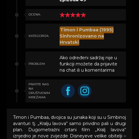
OCENA:
Timon i Pumbaa (1995)
Sinhronizovano na
KATEGORIJA:
Hrvatski
Ako određeni sadržaj nije u
funkciji možete da prijavite
PROBLEM:
na chat ili u komentarima
PRATITE NAS
NA
DRUŠTVENIM
MREŽAMA
Timon i Pumbaa, dvojica su junaka koji su u Simbinoj
avanturi tj. „Kralju lavova“ samo prividno pali u drugi
plan. Dugometražni crtani film „Kralj lavova“
iznjedrio je nove zvijezde Disneyeve velike obitelji –