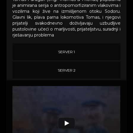
je animirana serija o antropomorfiziranim vlakovima i
vozilima koji žive na izmišljenom otoku Sodoru.
Glavni lik, plava parna lokomotiva Tomas, i njegovi
prijatelji svakodnevno doživljavaju uzbudljive
pustolovine učeći o marljivosti, prijateljstvu, suradnji i
rješavanju problema
SERVER 1
SERVER 2