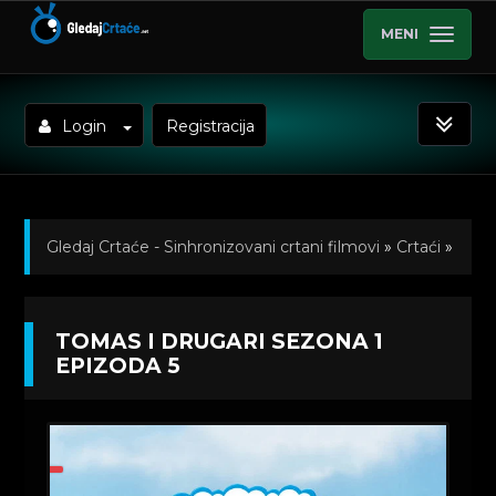
MENI
Login
Registracija
Gledaj Crtaće - Sinhronizovani crtani filmovi
»
Crtaći
»
Tomas i Drugari (Sinhronizovano na Srpski)
»
TOMAS I DRUGARI SEZONA 1
Kratkometrazni crtani filmovi
» Tomas i Drugari
EPIZODA 5
Sezona 1 Epizoda 5