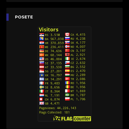
Agent 203 (Sinhronizovano na Srpski)
[26]
Anatane: Saving the Children of Okura
POSETE
(Sinhronizovano na Srpski)
[26]
Avanture Kida Opasnost (Sinhronizovano na
Srpski)
[10]
Action Man (Sinhronizovano na Hrvatski)
[26]
Action Man (2000) Sinhronizovano na Hrvatski
[26]
Andjeoski Prijatelji (Sinhronizovano na Srpski)
[52]
Ajkuca (Sharkdog) Sinhronizovano na Srpski
[40]
Alvin i veverice (Alvinnn!!! And the Chipmunks)
Sinhronizovano na Srpski
[182]