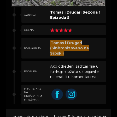
Tomas i Drugari Sezona 1
OZNAKE:
Epizoda 5
OCENA:
Tomas i Drugari
(Sinhronizovano na
KATEGORIJA:
Srpski)
Ako određeni sadržaj nije u
funkciji možete da prijavite
PROBLEM:
na chat ili u komentarima
PRATITE NAS
NA
DRUŠTVENIM
MREŽAMA
Tomas i drugari (eng. Thomas & Friends) popularna