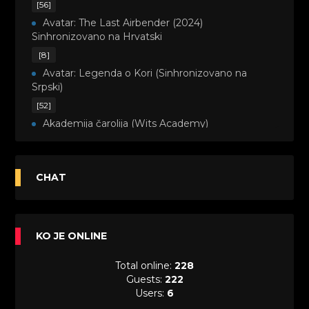
[56]
Avatar: The Last Airbender (2024)
Sinhronizovano na Hrvatski
[8]
Avatar: Legenda o Kori (Sinhronizovano na
Srpski)
[52]
Akademija čarolija (Wits Academy)
Sinhronizovano na Srpski
[20]
Avanture Maje i Marka (Sinhronizovano na
CHAT
Srpski)
[26]
Avanture šašave družine (Looney Tunes,2020)
KO JE ONLINE
Sinhronizovano na Srpski
[31]
Total online:
228
A.T.O.M. (Alpha Teens On Machines)
Guests:
222
Sinhronizovano na Hrvatski
Users:
6
[26]