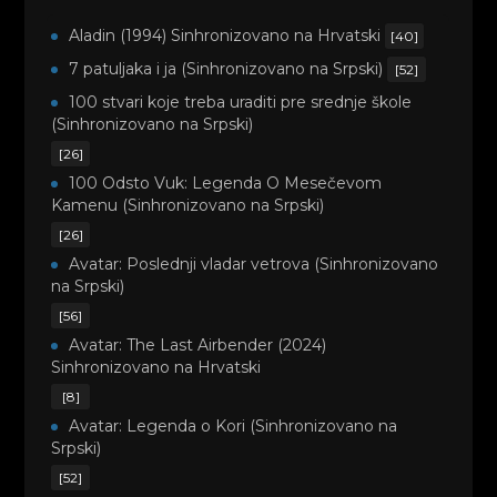
Aladin (1994) Sinhronizovano na Hrvatski
[40]
7 patuljaka i ja (Sinhronizovano na Srpski)
[52]
100 stvari koje treba uraditi pre srednje škole
(Sinhronizovano na Srpski)
[26]
100 Odsto Vuk: Legenda O Mesečevom
Kamenu (Sinhronizovano na Srpski)
[26]
Avatar: Poslednji vladar vetrova (Sinhronizovano
na Srpski)
[56]
Avatar: The Last Airbender (2024)
Sinhronizovano na Hrvatski
[8]
Avatar: Legenda o Kori (Sinhronizovano na
Srpski)
[52]