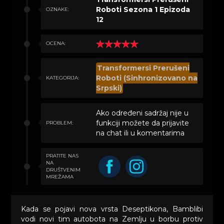
Roboti Sezona 1 Epizoda
OZNAKE:
12
OCENA:
Transformersi Prerušeni
Roboti (Sinhronizovano na
KATEGORIJA:
Srpski)
Ako određeni sadržaj nije u
funkciji možete da prijavite
PROBLEM:
na chat ili u komentarima
PRATITE NAS
NA
DRUŠTVENIM
MREŽAMA
Kada se pojavi nova vrsta Deseptikona, Bamblibi
vodi novi tim autobota na Zemlju u borbu protiv