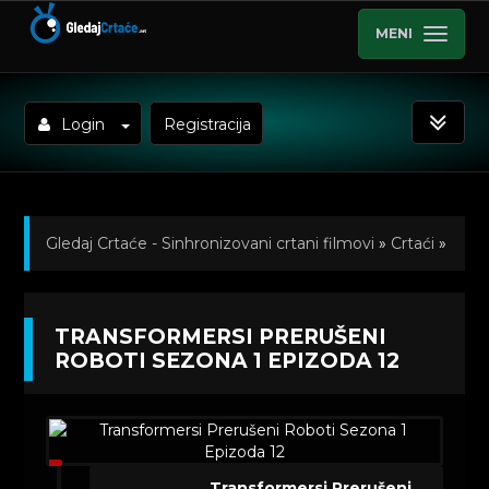
MENI
Login
Registracija
Gledaj Crtaće - Sinhronizovani crtani filmovi
»
Crtaći
»
Transformersi Prerušeni Roboti (Sinhronizovano na
TRANSFORMERSI PRERUŠENI
Srpski)
»
Kratkometrazni crtani filmovi
» Transformersi
ROBOTI SEZONA 1 EPIZODA 12
Prerušeni Roboti Sezona 1 Epizoda 12
Transformersi Prerušeni