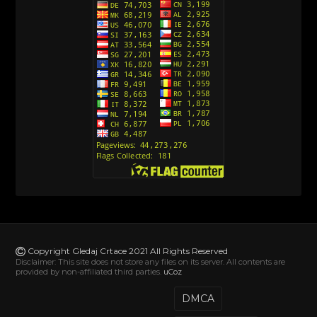
[10]
Action Man (Sinhronizovano na Hrvatski)
[26]
Action Man (2000) Sinhronizovano na Hrvatski
[26]
Andjeoski Prijatelji (Sinhronizovano na Srpski)
[52]
Ajkuca (Sharkdog) Sinhronizovano na Srpski
[40]
Alvin i veverice (Alvinnn!!! And the Chipmunks)
Sinhronizovano na Srpski
[182]
Alisa i Luis (Sinhronizovano na Srpski)
[104]
Avanture Mačka u čizmama (Sinhronizovano na
Srpski)
Copyright Gledaj Crtace 2021 All Rights Reserved
[78]
Disclaimer: This site does not store any files on its server. All contents are
provided by non-affiliated third parties.
uCoz
Abominable The Invisible (2022) Sinhronizovano
na Srpski
DMCA
[20]