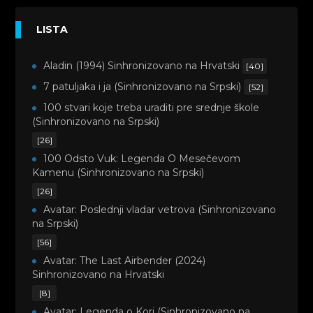
LISTA
Aladin (1994) Sinhronizovano na Hrvatski
[40]
7 patuljaka i ja (Sinhronizovano na Srpski)
[52]
100 stvari koje treba uraditi pre srednje škole
(Sinhronizovano na Srpski)
[26]
100 Odsto Vuk: Legenda O Mesečevom
Kamenu (Sinhronizovano na Srpski)
[26]
Avatar: Poslednji vladar vetrova (Sinhronizovano
na Srpski)
[56]
Avatar: The Last Airbender (2024)
Sinhronizovano na Hrvatski
[8]
Avatar: Legenda o Kori (Sinhronizovano na