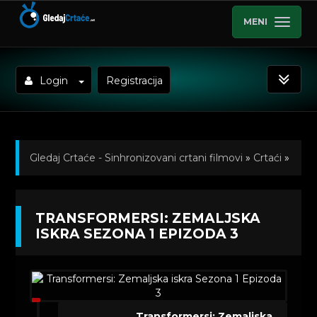
MENI
Login
Registracija
Gledaj Crtaće - Sinhronizovani crtani filmovi
»
Crtaći
»
Transformersi: Zemaljska iskra / Transformers:
TRANSFORMERSI: ZEMALJSKA
EarthSpark (Sinhronizovano)
»
Kratkometrazni crtani
ISKRA SEZONA 1 EPIZODA 3
filmovi
» Transformersi: Zemaljska iskra Sezona 1
Epizoda 3
Transformersi: Zemaljska