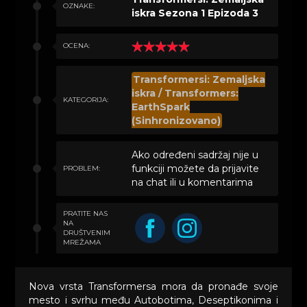
OZNAKE:
iskra Sezona 1 Epizoda 3
OCENA:
Transformersi: Zemaljska
iskra / Transformers:
KATEGORIJA:
EarthSpark
(Sinhronizovano)
Ako određeni sadržaj nije u
funkciji možete da prijavite
PROBLEM:
na chat ili u komentarima
PRATITE NAS
NA
DRUŠTVENIM
MREŽAMA
Nova vrsta Transformersa mora da pronađe svoje
mesto i svrhu među Autobotima, Deseptikonima i