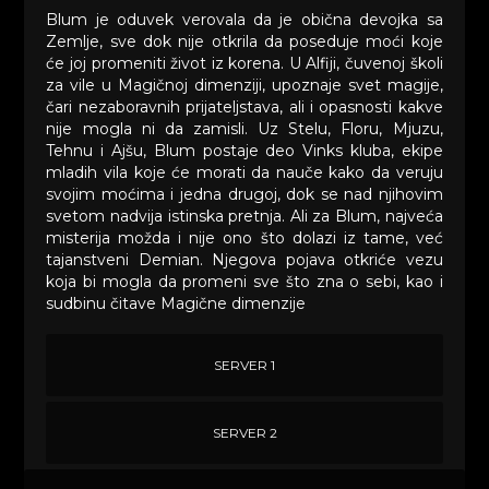
Blum je oduvek verovala da je obična devojka sa
Zemlje, sve dok nije otkrila da poseduje moći koje
će joj promeniti život iz korena. U Alfiji, čuvenoj školi
za vile u Magičnoj dimenziji, upoznaje svet magije,
čari nezaboravnih prijateljstava, ali i opasnosti kakve
nije mogla ni da zamisli. Uz Stelu, Floru, Mjuzu,
Tehnu i Ajšu, Blum postaje deo Vinks kluba, ekipe
mladih vila koje će morati da nauče kako da veruju
svojim moćima i jedna drugoj, dok se nad njihovim
svetom nadvija istinska pretnja. Ali za Blum, najveća
misterija možda i nije ono što dolazi iz tame, već
tajanstveni Demian. Njegova pojava otkriće vezu
koja bi mogla da promeni sve što zna o sebi, kao i
sudbinu čitave Magične dimenzije
SERVER 1
SERVER 2