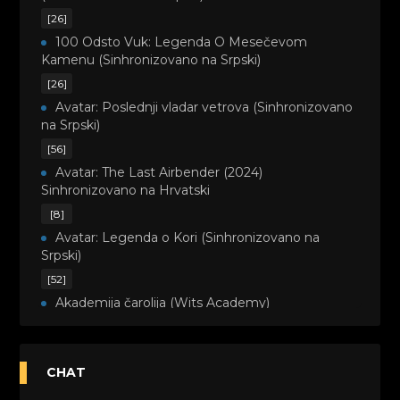
[26]
100 Odsto Vuk: Legenda O Mesečevom
Kamenu (Sinhronizovano na Srpski)
[26]
Avatar: Poslednji vladar vetrova (Sinhronizovano
na Srpski)
[56]
Avatar: The Last Airbender (2024)
Sinhronizovano na Hrvatski
[8]
Avatar: Legenda o Kori (Sinhronizovano na
Srpski)
[52]
Akademija čarolija (Wits Academy)
Sinhronizovano na Srpski
[20]
Avanture Maje i Marka (Sinhronizovano na
CHAT
Srpski)