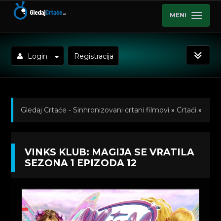
MENI
Login
Registracija
Gledaj Crtaće - Sinhronizovani crtani filmovi
»
Crtaći
»
Vinks klub: Magija se vratila (Winx Club: The Magic Is
VINKS KLUB: MAGIJA SE VRATILA
Back) Sinhronizovano na Srpski
»
Kratkometrazni
SEZONA 1 EPIZODA 12
crtani filmovi
» Vinks klub: Magija se vratila Sezona 1
Epizoda 12