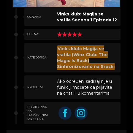
Vinks klub: Magija se
OZNAKE:
vratila Sezona 1 Epizoda 12
OCENA:
Vinks klub: Magija se
vratila (Winx Club: The
KATEGORIJA:
Magic Is Back)
Sinhronizovano na Srpski
Ako određeni sadržaj nije u
funkciji možete da prijavite
PROBLEM:
na chat ili u komentarima
PRATITE NAS
NA
DRUŠTVENIM
MREŽAMA