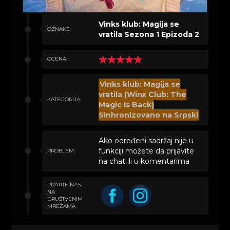
Vinks klub: Magija se
OZNAKE:
vratila Sezona 1 Epizoda 2
OCENA:
Vinks klub: Magija se
vratila (Winx Club: The
KATEGORIJA:
Magic Is Back)
Sinhronizovano na Srpski
Ako određeni sadržaj nije u
funkciji možete da prijavite
PROBLEM:
na chat ili u komentarima
PRATITE NAS
NA
DRUŠTVENIM
MREŽAMA