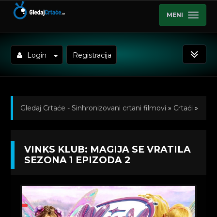
MENI
Login
Registracija
Gledaj Crtaće - Sinhronizovani crtani filmovi
»
Crtaći
»
Vinks klub: Magija se vratila (Winx Club: The Magic Is
VINKS KLUB: MAGIJA SE VRATILA
Back) Sinhronizovano na Srpski
»
Kratkometrazni
SEZONA 1 EPIZODA 2
crtani filmovi
» Vinks klub: Magija se vratila Sezona 1
Epizoda 2