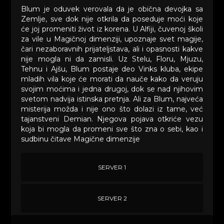
Blum je oduvek verovala da je obična devojka sa
Zemlje, sve dok nije otkrila da poseduje moći koje
će joj promeniti život iz korena. U Alfiji, čuvenoj školi
za vile u Magičnoj dimenziji, upoznaje svet magije,
čari nezaboravnih prijateljstava, ali i opasnosti kakve
nije mogla ni da zamisli. Uz Stelu, Floru, Mjuzu,
Tehnu i Ajšu, Blum postaje deo Vinks kluba, ekipe
mladih vila koje će morati da nauče kako da veruju
svojim moćima i jedna drugoj, dok se nad njihovim
svetom nadvija istinska pretnja. Ali za Blum, najveća
misterija možda i nije ono što dolazi iz tame, već
tajanstveni Demian. Njegova pojava otkriće vezu
koja bi mogla da promeni sve što zna o sebi, kao i
sudbinu čitave Magične dimenzije
SERVER 1
SERVER 2