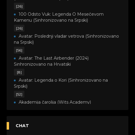
[26]
100 Odsto Vuk: Legenda O Mesečevom
Kamenu (Sinhronizovano na Srpski)
[26]
Avatar: Poslednji vladar vetrova (Sinhronizovano
na Srpski)
[56]
Avatar: The Last Airbender (2024)
Sinhronizovano na Hrvatski
[8]
Avatar: Legenda o Kori (Sinhronizovano na
Srpski)
[52]
Akademija čarolija (Wits Academy)
Sinhronizovano na Srpski
[20]
Avanture Maje i Marka (Sinhronizovano na
CHAT
Srpski)