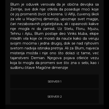
Blum je oduvek verovala da je obična devojka sa
Zemlje, sve dok nije otkrila da poseduje moći koje
će joj promeniti život iz korena. U Alfiji, čuvenoj školi
za vile u Magičnoj dimenziji, upoznaje svet magije,
čari nezaboravnih prijateljstava, ali i opasnosti kakve
nije mogla ni da zamisli. Uz Stelu, Floru, Mjuzu,
Tehnu i Ajšu, Blum postaje deo Vinks kluba, ekipe
mladih vila koje će morati da nauče kako da veruju
svojim moćima i jedna drugoj, dok se nad njihovim
svetom nadvija istinska pretnja. Ali za Blum, najveća
misterija možda i nije ono što dolazi iz tame, već
tajanstveni Demian. Njegova pojava otkriće vezu
koja bi mogla da promeni sve što zna o sebi, kao i
sudbinu čitave Magične dimenzije
SERVER 1
SERVER 2