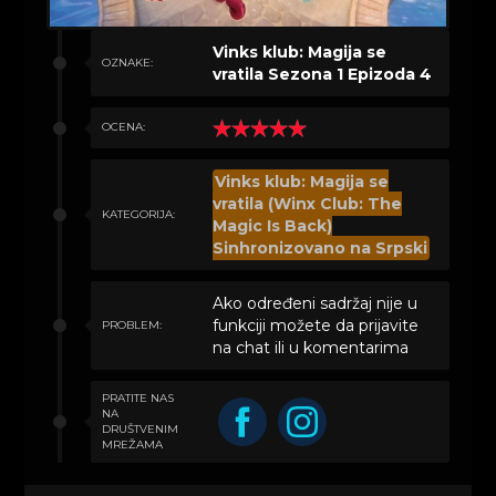
Vinks klub: Magija se
OZNAKE:
vratila Sezona 1 Epizoda 4
OCENA:
Vinks klub: Magija se
vratila (Winx Club: The
KATEGORIJA:
Magic Is Back)
Sinhronizovano na Srpski
Ako određeni sadržaj nije u
funkciji možete da prijavite
PROBLEM:
na chat ili u komentarima
PRATITE NAS
NA
DRUŠTVENIM
MREŽAMA