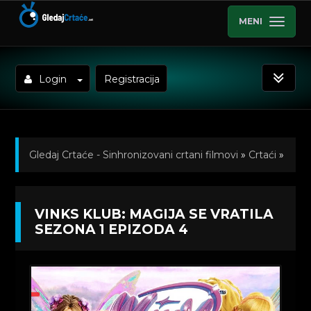
MENI
Login
Registracija
Gledaj Crtaće - Sinhronizovani crtani filmovi
»
Crtaći
»
Vinks klub: Magija se vratila (Winx Club: The Magic Is
VINKS KLUB: MAGIJA SE VRATILA
Back) Sinhronizovano na Srpski
»
Kratkometrazni
SEZONA 1 EPIZODA 4
crtani filmovi
» Vinks klub: Magija se vratila Sezona 1
Epizoda 4