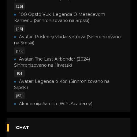
[26]
100 Odsto Vuk: Legenda O Mesečevom
Kamenu (Sinhronizovano na Srpski)
[26]
Avatar: Poslednji vladar vetrova (Sinhronizovano
na Srpski)
[56]
Avatar: The Last Airbender (2024)
Sinhronizovano na Hrvatski
[8]
Avatar: Legenda o Kori (Sinhronizovano na
Srpski)
[52]
Akademija čarolija (Wits Academy)
Sinhronizovano na Srpski
[20]
Avanture Maje i Marka (Sinhronizovano na
CHAT
Srpski)