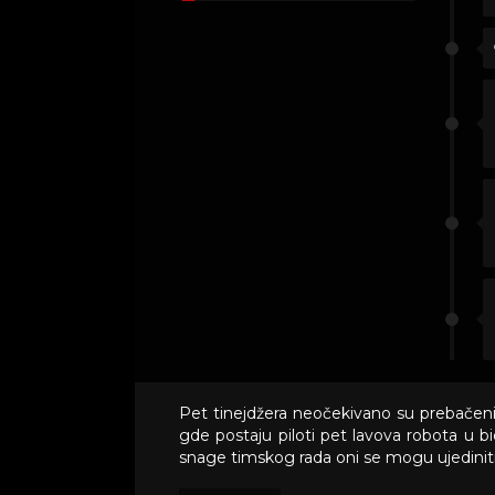
Pet tinejdžera neočekivano su prebačeni 
gde postaju piloti pet lavova robota u
snage timskog rada oni se mogu ujedinit