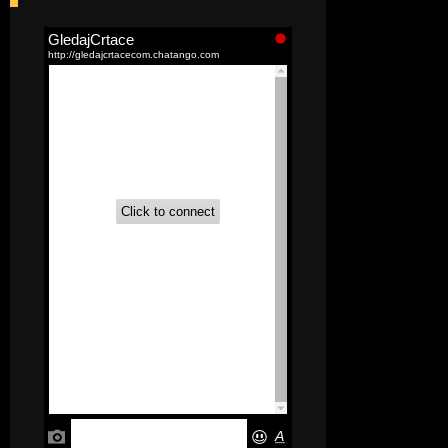
[52]
Akademija čarolija (Wits Academy)
Sinhronizovano na Srpski
[20]
Avanture Maje i Marka
(Sinhronizovano na Srpski)
[26]
Avanture šašave družine (Looney
Tunes,2020) Sinhronizovano na Srpski
[31]
A.T.O.M. (Alpha Teens On Machines)
Sinhronizovano na Hrvatski
[26]
Agent 203 (Sinhronizovano na
Srpski)
[26]
Anatane: Saving the Children of
Okura (Sinhronizovano na Srpski)