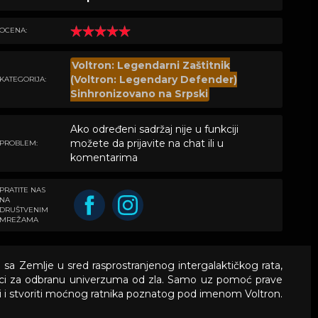
OCENA:
Voltron: Legendarni Zaštitnik
(Voltron: Legendary Defender)
KATEGORIJA:
Sinhronizovano na Srpski
Ako određeni sadržaj nije u funkciji
možete da prijavite na chat ili u
PROBLEM:
komentarima
PRATITE NAS
NA
DRUŠTVENIM
MREŽAMA
sa Zemlje u sred rasprostranjenog intergalaktičkog rata,
 bici za odbranu univerzuma od zla. Samo uz pomoć prave
i i stvoriti moćnog ratnika poznatog pod imenom Voltron.