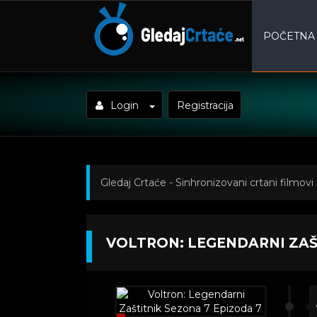
POČETNA
Login
Registracija
Gledaj Crtaće - Sinhronizovani crtani filmovi
Kratkometrazni crtani filmovi
» Voltron: Leg
VOLTRON: LEGENDARNI ZAŠ