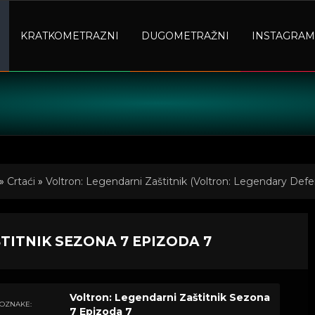
KRATKOMETRAZNI
DUGOMETRAŽNI
INSTAGRAM
»
Crtaći
»
Voltron: Legendarni Zaštitnik (Voltron: Legendary Defe
endarni Zaštitnik Sezona 7 Epizoda 7
TITNIK SEZONA 7 EPIZODA 7
Voltron: Legendarni Zaštitnik Sezona
OZNAKE:
7 Epizoda 7