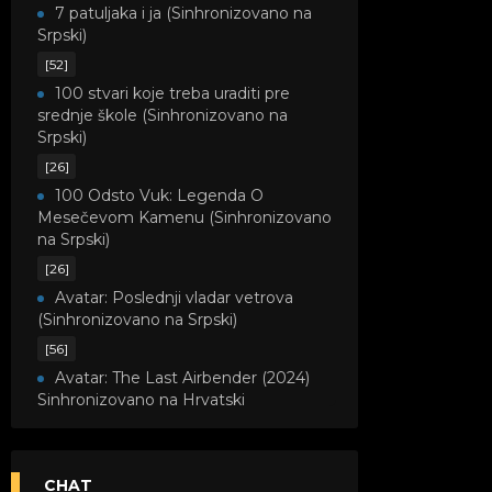
7 patuljaka i ja (Sinhronizovano na
Srpski)
[52]
100 stvari koje treba uraditi pre
srednje škole (Sinhronizovano na
Srpski)
[26]
100 Odsto Vuk: Legenda O
Mesečevom Kamenu (Sinhronizovano
na Srpski)
[26]
Avatar: Poslednji vladar vetrova
(Sinhronizovano na Srpski)
[56]
Avatar: The Last Airbender (2024)
Sinhronizovano na Hrvatski
[8]
Avatar: Legenda o Kori
(Sinhronizovano na Srpski)
CHAT