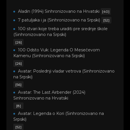
Aladin (1994) Sinhronizovano na Hrvatski
[40]
7 patuljaka i ja (Sinhronizovano na Srpski)
[52]
100 stvari koje treba uraditi pre srednje škole
(Sinhronizovano na Srpski)
[26]
100 Odsto Vuk: Legenda O Mesečevom
Kamenu (Sinhronizovano na Srpski)
[26]
Avatar: Poslednji vladar vetrova (Sinhronizovano
na Srpski)
[56]
Avatar: The Last Airbender (2024)
Sinhronizovano na Hrvatski
[8]
Avatar: Legenda o Kori (Sinhronizovano na
Srpski)
[52]