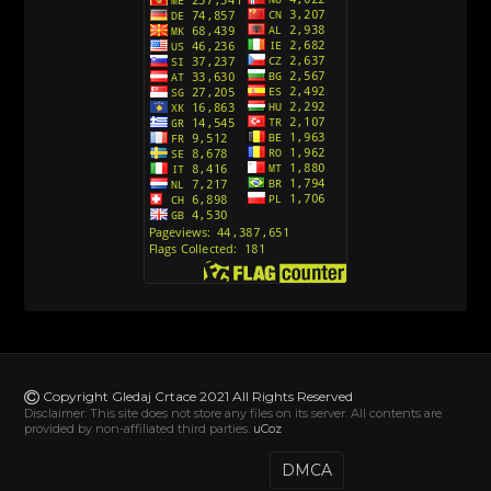
[10]
Action Man (Sinhronizovano na Hrvatski)
[26]
Action Man (2000) Sinhronizovano na Hrvatski
[26]
Andjeoski Prijatelji (Sinhronizovano na Srpski)
[52]
Ajkuca (Sharkdog) Sinhronizovano na Srpski
[40]
Alvin i veverice (Alvinnn!!! And the Chipmunks)
Sinhronizovano na Srpski
[182]
Alisa i Luis (Sinhronizovano na Srpski)
[104]
Avanture Mačka u čizmama (Sinhronizovano na
Srpski)
Copyright Gledaj Crtace 2021 All Rights Reserved
[78]
Disclaimer: This site does not store any files on its server. All contents are
provided by non-affiliated third parties.
uCoz
Abominable The Invisible (2022) Sinhronizovano
na Srpski
DMCA
[20]