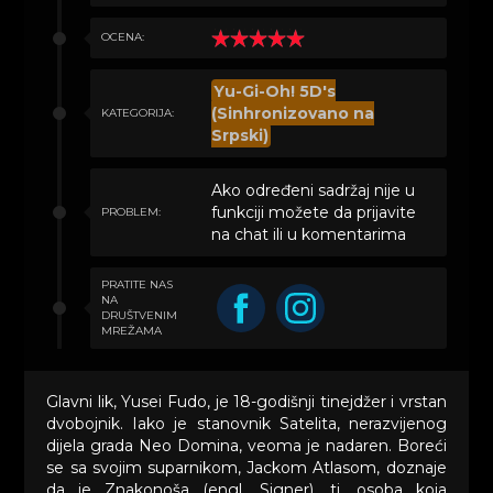
OCENA:
Yu-Gi-Oh! 5D's
(Sinhronizovano na
KATEGORIJA:
Srpski)
Ako određeni sadržaj nije u
funkciji možete da prijavite
PROBLEM:
na chat ili u komentarima
PRATITE NAS
NA
DRUŠTVENIM
MREŽAMA
Glavni lik, Yusei Fudo, je 18-godišnji tinejdžer i vrstan
dvobojnik. Iako je stanovnik Satelita, nerazvijenog
dijela grada Neo Domina, veoma je nadaren. Boreći
se sa svojim suparnikom, Jackom Atlasom, doznaje
da je Znakonoša (engl. Signer), tj. osoba koja