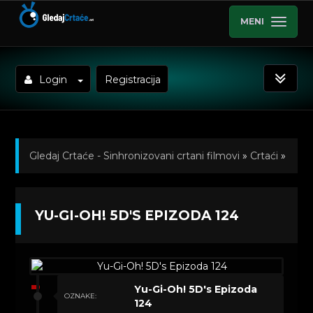
MENI
Login
Registracija
Gledaj Crtaće - Sinhronizovani crtani filmovi
»
Crtaći
»
Yu-Gi-Oh! 5D's (Sinhronizovano na Srpski)
»
YU-GI-OH! 5D'S EPIZODA 124
Kratkometrazni crtani filmovi
» Yu-Gi-Oh! 5D's
Epizoda 124
Yu-Gi-Oh! 5D's Epizoda
OZNAKE:
124