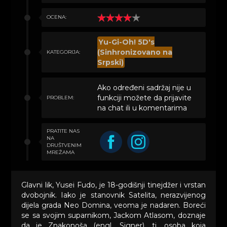
OCENA:
Yu-Gi-Oh! 5D's
(Sinhronizovano na
KATEGORIJA:
Srpski)
Ako određeni sadržaj nije u
funkciji možete da prijavite
PROBLEM:
na chat ili u komentarima
PRATITE NAS
NA
DRUŠTVENIM
MREŽAMA
Glavni lik, Yusei Fudo, je 18-godišnji tinejdžer i vrstan
dvobojnik. Iako je stanovnik Satelita, nerazvijenog
dijela grada Neo Domina, veoma je nadaren. Boreći
se sa svojim suparnikom, Jackom Atlasom, doznaje
da je Znakonoša (engl. Signer), tj. osoba koja