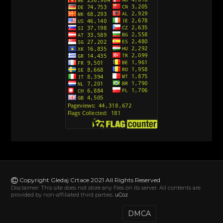
[10]
Action Man (Sinhronizovano na Hrvatski)
[26]
Action Man (2000) Sinhronizovano na Hrvatski
[26]
Andjeoski Prijatelji (Sinhronizovano na Srpski)
[52]
Ajkuca (Sharkdog) Sinhronizovano na Srpski
[40]
Alvin i veverice (Alvinnn!!! And the Chipmunks)
Sinhronizovano na Srpski
[182]
Alisa i Luis (Sinhronizovano na Srpski)
[104]
Avanture Mačka u čizmama (Sinhronizovano na
Srpski)
Copyright Gledaj Crtace 2021 All Rights Reserved
[78]
Disclaimer: This site does not store any files on its server. All contents are
provided by non-affiliated third parties.
uCoz
Abominable The Invisible (2022) Sinhronizovano
na Srpski
DMCA
[20]