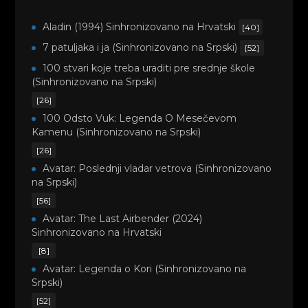
Aladin (1994) Sinhronizovano na Hrvatski
[40]
7 patuljaka i ja (Sinhronizovano na Srpski)
[52]
100 stvari koje treba uraditi pre srednje škole
(Sinhronizovano na Srpski)
[26]
100 Odsto Vuk: Legenda O Mesečevom
Kamenu (Sinhronizovano na Srpski)
[26]
Avatar: Poslednji vladar vetrova (Sinhronizovano
na Srpski)
[56]
Avatar: The Last Airbender (2024)
Sinhronizovano na Hrvatski
[8]
Avatar: Legenda o Kori (Sinhronizovano na
Srpski)
[52]