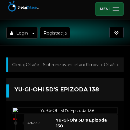
MENI
Login
Registracija
Gledaj Crtaće - Sinhronizovani crtani filmovi
»
Crtaći
»
Yu-Gi-Oh! 5D's (Sinhronizovano na Srpski)
»
YU-GI-OH! 5D'S EPIZODA 138
Kratkometrazni crtani filmovi
» Yu-Gi-Oh! 5D's
Epizoda 138
Yu-Gi-Oh! 5D's Epizoda
OZNAKE:
138