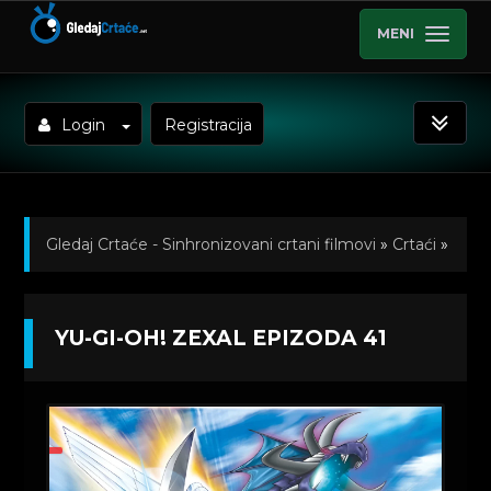
MENI
Login
Registracija
Gledaj Crtaće - Sinhronizovani crtani filmovi
»
Crtaći
»
Yu-Gi-Oh! Zexal (Sinhronizovano na Srpski)
»
YU-GI-OH! ZEXAL EPIZODA 41
Kratkometrazni crtani filmovi
» Yu-Gi-Oh! Zexal
Epizoda 41