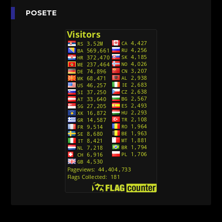
Anatane: Saving the Children of Okura
POSETE
(Sinhronizovano na Srpski)
[26]
Avanture Kida Opasnost (Sinhronizovano na
Srpski)
[10]
Action Man (Sinhronizovano na Hrvatski)
[26]
Action Man (2000) Sinhronizovano na Hrvatski
[26]
Andjeoski Prijatelji (Sinhronizovano na Srpski)
[52]
Ajkuca (Sharkdog) Sinhronizovano na Srpski
[40]
Alvin i veverice (Alvinnn!!! And the Chipmunks)
Sinhronizovano na Srpski
[182]
Alisa i Luis (Sinhronizovano na Srpski)
[104]