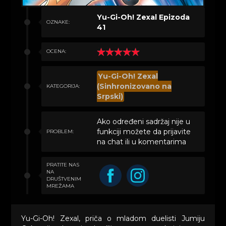
Yu-Gi-Oh! Zexal Epizoda
OZNAKE:
41
OCENA:
Yu-Gi-Oh! Zexal
(Sinhronizovano na
KATEGORIJA:
Srpski)
Ako određeni sadržaj nije u
funkciji možete da prijavite
PROBLEM:
na chat ili u komentarima
PRATITE NAS
NA
DRUŠTVENIM
MREŽAMA
Yu-Gi-Oh! Zexal, priča o mladom duelisti Jumiju