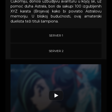
Cukomiju, donosi uzbudljivu avanturu u kojoj se, uz
pomoć duha Astrala, bori da sakupi 100 izgubljenih
XYZ karata (Brojeva) kako bi povratio Astralovu
memoriju. U bliskoj budućnosti, ovaj amaterski
duelista teži tituli šampiona.
SERVER 1
SERVER 2