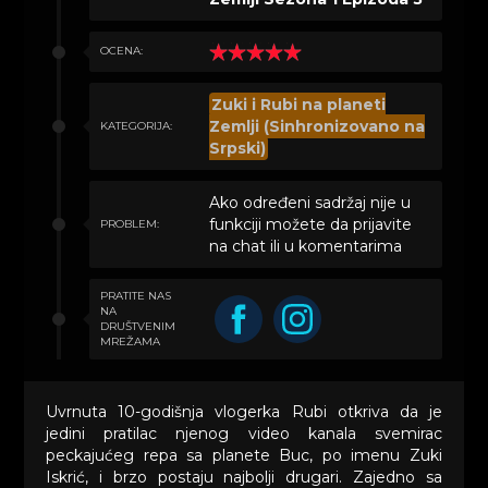
OCENA:
Zuki i Rubi na planeti
Zemlji (Sinhronizovano na
KATEGORIJA:
Srpski)
Ako određeni sadržaj nije u
funkciji možete da prijavite
PROBLEM:
na chat ili u komentarima
PRATITE NAS
NA
DRUŠTVENIM
MREŽAMA
Uvrnuta 10-godišnja vlogerka Rubi otkriva da je
jedini pratilac njenog video kanala svemirac
peckajućeg repa sa planete Buc, po imenu Zuki
Iskrić, i brzo postaju najbolji drugari. Zajedno sa