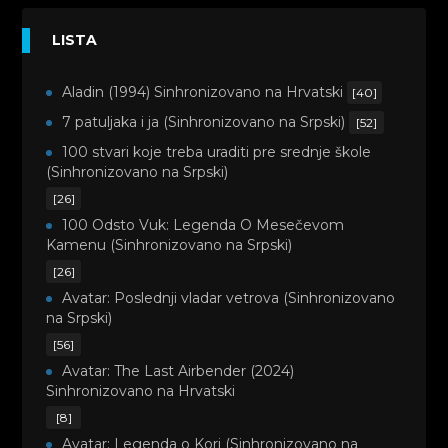
LISTA
Aladin (1994) Sinhronizovano na Hrvatski
[40]
7 patuljaka i ja (Sinhronizovano na Srpski)
[52]
100 stvari koje treba uraditi pre srednje škole
(Sinhronizovano na Srpski)
[26]
100 Odsto Vuk: Legenda O Mesečevom
Kamenu (Sinhronizovano na Srpski)
[26]
Avatar: Poslednji vladar vetrova (Sinhronizovano
na Srpski)
[56]
Avatar: The Last Airbender (2024)
Sinhronizovano na Hrvatski
[8]
Avatar: Legenda o Kori (Sinhronizovano na