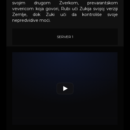
svojim drugom Zverkom, prevarantskom
vevericom koja govori, Rubi uči Zukija svojoj verziji
Zemlje, dok Zuki uči da kontroliše svoje
nepredvidive moći.
SERVER 1