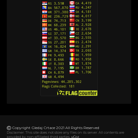
Avanture Kida Opasnost (Sinhronizovano na
Srpski)
[10]
Action Man (Sinhronizovano na Hrvatski)
[26]
Action Man (2000) Sinhronizovano na Hrvatski
[26]
Andjeoski Prijatelji (Sinhronizovano na Srpski)
[52]
Ajkuca (Sharkdog) Sinhronizovano na Srpski
[40]
Alvin i veverice (Alvinnn!!! And the Chipmunks)
Sinhronizovano na Srpski
[182]
Alisa i Luis (Sinhronizovano na Srpski)
[104]
Avanture Mačka u čizmama (Sinhronizovano na
Srpski)
Copyright Gledaj Crtace 2021 All Rights Reserved
[78]
Disclaimer: This site does not store any files on its server. All contents are
provided by non-affiliated third parties.
uCoz