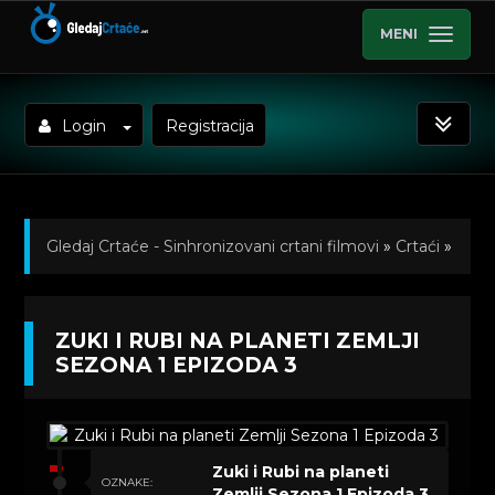
MENI
Login
Registracija
Gledaj Crtaće - Sinhronizovani crtani filmovi
»
Crtaći
»
Zuki i Rubi na planeti Zemlji (Sinhronizovano na
ZUKI I RUBI NA PLANETI ZEMLJI
Srpski)
»
Kratkometrazni crtani filmovi
» Zuki i Rubi na
SEZONA 1 EPIZODA 3
planeti Zemlji Sezona 1 Epizoda 3
Zuki i Rubi na planeti
OZNAKE:
Zemlji Sezona 1 Epizoda 3