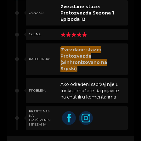
Zvezdane staze:
Protozvezda Sezona 1
OZNAKE:
Epizoda 13
OCENA:
Zvezdane staze:
Protozvezda
KATEGORIJA:
(Sinhronizovano na
Srpski)
Ako određeni sadržaj nije u
funkciji možete da prijavite
PROBLEM:
na chat ili u komentarima
PRATITE NAS
NA
DRUŠTVENIM
MREŽAMA