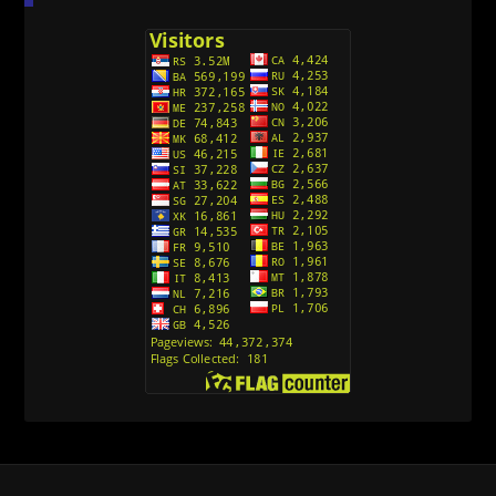
(Sinhronizovano na Srpski)
[26]
Avanture Kida Opasnost (Sinhronizovano na
Srpski)
[10]
Action Man (Sinhronizovano na Hrvatski)
[26]
Action Man (2000) Sinhronizovano na Hrvatski
[26]
Andjeoski Prijatelji (Sinhronizovano na Srpski)
[52]
Ajkuca (Sharkdog) Sinhronizovano na Srpski
[40]
Alvin i veverice (Alvinnn!!! And the Chipmunks)
Sinhronizovano na Srpski
[182]
Alisa i Luis (Sinhronizovano na Srpski)
[104]
Avanture Mačka u čizmama (Sinhronizovano na
Srpski)