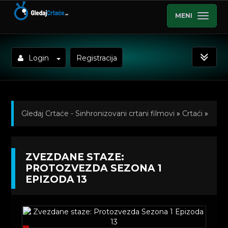
MENI
Login
Registracija
Gledaj Crtaće - Sinhronizovani crtani filmovi
»
Crtaći
»
Zvezdane staze: Protozvezda (Sinhronizovano na
ZVEZDANE STAZE:
Srpski)
»
Kratkometrazni crtani filmovi
» Zvezdane
PROTOZVEZDA SEZONA 1
EPIZODA 13
staze: Protozvezda Sezona 1 Epizoda 13