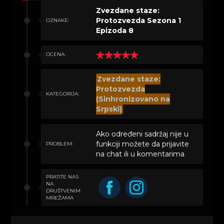
Zvezdane staze:
Protozvezda Sezona 1
OZNAKE:
Epizoda 8
OCENA:
Zvezdane staze:
Protozvezda
KATEGORIJA:
(Sinhronizovano na
Srpski)
Ako određeni sadržaj nije u
funkciji možete da prijavite
PROBLEM:
na chat ili u komentarima
PRATITE NAS
NA
DRUŠTVENIM
MREŽAMA