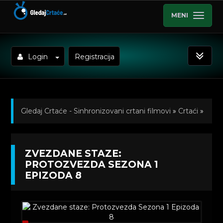
MENI
Login
Registracija
Gledaj Crtaće - Sinhronizovani crtani filmovi
»
Crtaći
»
Zvezdane staze: Protozvezda (Sinhronizovano na
ZVEZDANE STAZE:
Srpski)
»
Kratkometrazni crtani filmovi
» Zvezdane
PROTOZVEZDA SEZONA 1
EPIZODA 8
staze: Protozvezda Sezona 1 Epizoda 8