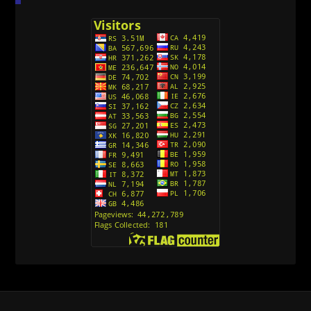
(Sinhronizovano na Srpski)
[26]
Avanture Kida Opasnost (Sinhronizovano na
Srpski)
[10]
Action Man (Sinhronizovano na Hrvatski)
[26]
Action Man (2000) Sinhronizovano na Hrvatski
[26]
Andjeoski Prijatelji (Sinhronizovano na Srpski)
[52]
Ajkuca (Sharkdog) Sinhronizovano na Srpski
[40]
Alvin i veverice (Alvinnn!!! And the Chipmunks)
Sinhronizovano na Srpski
[182]
Alisa i Luis (Sinhronizovano na Srpski)
[104]
Avanture Mačka u čizmama (Sinhronizovano na
Srpski)