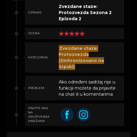
Zvezdane staze:
Protozvezda Sezona 2
OZNAKE:
Epizoda 2
OCENA:
Zvezdane staze:
Protozvezda
KATEGORIJA:
(Sinhronizovano na
Srpski)
Ako određeni sadržaj nije u
funkciji možete da prijavite
PROBLEM:
na chat ili u komentarima
PRATITE NAS
NA
DRUŠTVENIM
MREŽAMA