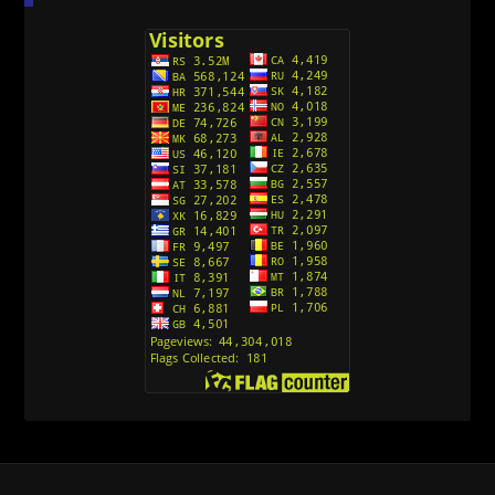
(Sinhronizovano na Srpski)
[26]
Avanture Kida Opasnost (Sinhronizovano na
Srpski)
[10]
Action Man (Sinhronizovano na Hrvatski)
[26]
Action Man (2000) Sinhronizovano na Hrvatski
[26]
Andjeoski Prijatelji (Sinhronizovano na Srpski)
[52]
Ajkuca (Sharkdog) Sinhronizovano na Srpski
[40]
Alvin i veverice (Alvinnn!!! And the Chipmunks)
Sinhronizovano na Srpski
[182]
Alisa i Luis (Sinhronizovano na Srpski)
[104]
Avanture Mačka u čizmama (Sinhronizovano na
Srpski)