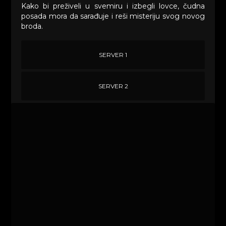
Kako bi preživeli u svemiru i izbegli lovce, čudna
posada mora da sarađuje i reši misteriju svog novog
broda.
SERVER 1
SERVER 2