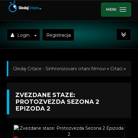
MENI
Login
Registracija
Gledaj Crtaće - Sinhronizovani crtani filmovi
»
Crtaći
»
Zvezdane staze: Protozvezda (Sinhronizovano na
ZVEZDANE STAZE:
Srpski)
»
Kratkometrazni crtani filmovi
» Zvezdane
PROTOZVEZDA SEZONA 2
EPIZODA 2
staze: Protozvezda Sezona 2 Epizoda 2