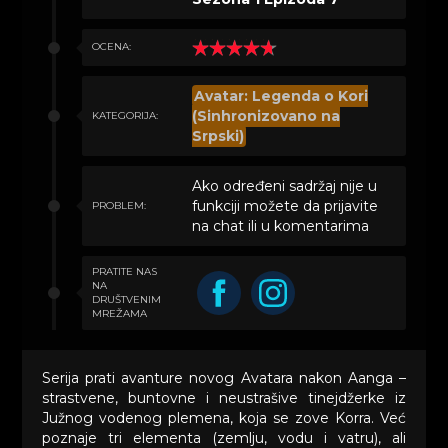
OCENA:
Avatar: Legenda o Kori
(Sinhronizovano na
KATEGORIJA:
Srpski)
Ako određeni sadržaj nije u
funkciji možete da prijavite
PROBLEM:
na chat ili u komentarima
PRATITE NAS
NA
DRUŠTVENIM
MREŽAMA
Serija prati avanture novog Avatara nakon Aanga –
strastvene, buntovne i neustrašive tinejdžerke iz
Južnog vodenog plemena, koja se zove Korra. Već
poznaje tri elementa (zemlju, vodu i vatru), ali