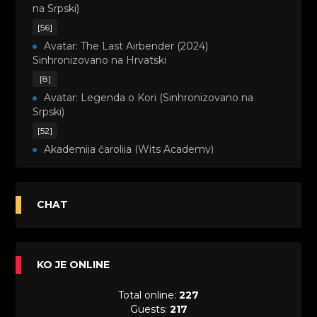
na Srpski)
[56]
Avatar: The Last Airbender (2024)
Sinhronizovano na Hrvatski
[8]
Avatar: Legenda o Kori (Sinhronizovano na
Srpski)
[52]
Akademija čarolija (Wits Academy)
Sinhronizovano na Srpski
[20]
Avanture Maje i Marka (Sinhronizovano na
CHAT
Srpski)
[26]
Avanture šašave družine (Looney Tunes,2020)
KO JE ONLINE
Sinhronizovano na Srpski
[31]
Total online:
227
A.T.O.M. (Alpha Teens On Machines)
Guests:
217