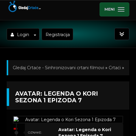
MENI
Login
Registracija
Gledaj Crtaće - Sinhronizovani crtani filmovi
»
Crtaći
»
Avatar: Legenda o Kori (Sinhronizovano na Srpski)
»
AVATAR: LEGENDA O KORI
Kratkometrazni crtani filmovi
» Avatar: Legenda o
SEZONA 1 EPIZODA 7
Kori Sezona 1 Epizoda 7
Avatar: Legenda o Kori
OZNAKE:
Sezona 1 Epizoda 7