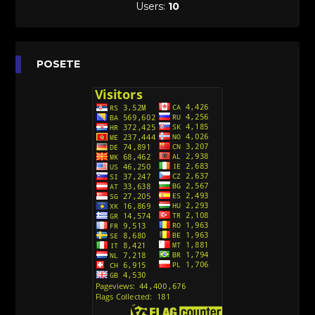
Sinhronizovano na Hrvatski
Users:
10
[26]
Agent 203 (Sinhronizovano na Srpski)
[26]
Anatane: Saving the Children of Okura
POSETE
(Sinhronizovano na Srpski)
[26]
Avanture Kida Opasnost (Sinhronizovano na
Srpski)
[10]
Action Man (Sinhronizovano na Hrvatski)
[26]
Action Man (2000) Sinhronizovano na Hrvatski
[26]
Andjeoski Prijatelji (Sinhronizovano na Srpski)
[52]
Ajkuca (Sharkdog) Sinhronizovano na Srpski
[40]
Alvin i veverice (Alvinnn!!! And the Chipmunks)
Sinhronizovano na Srpski