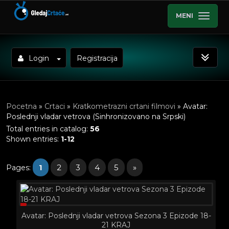
MENI
Login
Registracija
Pocetna
»
Crtaci
»
Kratkometrazni crtani filmovi
» Avatar:
Poslednji vladar vetrova (Sinhronizovano na Srpski)
Total entries in catalog
:
56
Shown entries
:
1-12
1
2
3
4
5
»
Pages
:
Avatar: Poslednji vladar vetrova Sezona 3 Epizode 18-
21 KRAJ