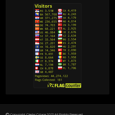
[26]
Avanture Kida Opasnost (Sinhronizovano na
Srpski)
[10]
Action Man (Sinhronizovano na Hrvatski)
[26]
Action Man (2000) Sinhronizovano na Hrvatski
[26]
Andjeoski Prijatelji (Sinhronizovano na Srpski)
[52]
Ajkuca (Sharkdog) Sinhronizovano na Srpski
[40]
Alvin i veverice (Alvinnn!!! And the Chipmunks)
Sinhronizovano na Srpski
[182]
Alisa i Luis (Sinhronizovano na Srpski)
[104]
Avanture Mačka u čizmama (Sinhronizovano na
Srpski)
Copyright Gledaj Crtace 2021 All Rights Reserved