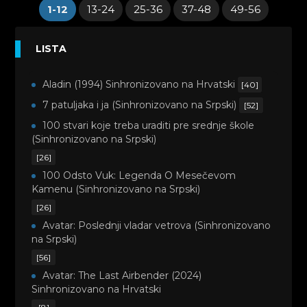
1-12
13-24
25-36
37-48
49-56
LISTA
Aladin (1994) Sinhronizovano na Hrvatski
[40]
7 patuljaka i ja (Sinhronizovano na Srpski)
[52]
100 stvari koje treba uraditi pre srednje škole
(Sinhronizovano na Srpski)
[26]
100 Odsto Vuk: Legenda O Mesečevom
Kamenu (Sinhronizovano na Srpski)
[26]
Avatar: Poslednji vladar vetrova (Sinhronizovano
na Srpski)
[56]
Avatar: The Last Airbender (2024)
Sinhronizovano na Hrvatski