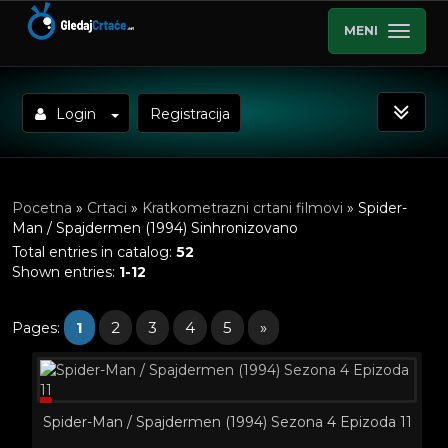
MENI
Login
Registracija
Pocetna
»
Crtaci
»
Kratkometrazni crtani filmovi
» Spider-
Man / Spajdermen (1994) Sinhronizovano
Total entries in catalog
:
52
Shown entries
:
1-12
1
2
3
4
5
»
Pages
:
Spider-Man / Spajdermen (1994) Sezona 4 Epizoda 11