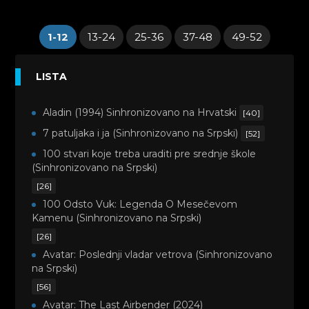
1-12
13-24
25-36
37-48
49-52
LISTA
Aladin (1994) Sinhronizovano na Hrvatski
[40]
7 patuljaka i ja (Sinhronizovano na Srpski)
[52]
100 stvari koje treba uraditi pre srednje škole
(Sinhronizovano na Srpski)
[26]
100 Odsto Vuk: Legenda O Mesečevom
Kamenu (Sinhronizovano na Srpski)
[26]
Avatar: Poslednji vladar vetrova (Sinhronizovano
na Srpski)
[56]
Avatar: The Last Airbender (2024)