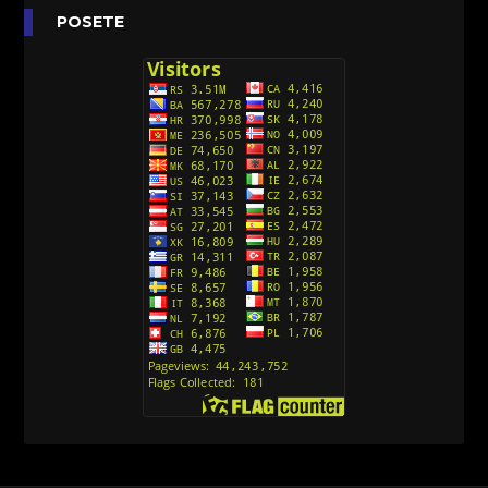
Anatane: Saving the Children of Okura
POSETE
(Sinhronizovano na Srpski)
[26]
Avanture Kida Opasnost (Sinhronizovano na
Srpski)
[10]
Action Man (Sinhronizovano na Hrvatski)
[26]
Action Man (2000) Sinhronizovano na Hrvatski
[26]
Andjeoski Prijatelji (Sinhronizovano na Srpski)
[52]
Ajkuca (Sharkdog) Sinhronizovano na Srpski
[40]
Alvin i veverice (Alvinnn!!! And the Chipmunks)
Sinhronizovano na Srpski
[182]
Alisa i Luis (Sinhronizovano na Srpski)
[104]