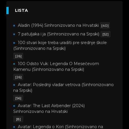
LISTA
Aladin (1994) Sinhronizovano na Hrvatski
[40]
7 patuljaka i ja (Sinhronizovano na Srpski)
[52]
100 stvari koje treba uraditi pre srednje škole
(Sinhronizovano na Srpski)
[26]
100 Odsto Vuk: Legenda O Mesečevom
Kamenu (Sinhronizovano na Srpski)
[26]
Avatar: Poslednji vladar vetrova (Sinhronizovano
na Srpski)
[56]
Avatar: The Last Airbender (2024)
Sinhronizovano na Hrvatski
[8]
Avatar: Legenda o Kori (Sinhronizovano na