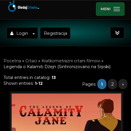
MENI
Login
Registracija
Pocetna
»
Crtaci
»
Kratkometrazni crtani filmovi
»
Legenda o Kalamiti Džejn (Sinhronizovano na Srpski)
Total entries in catalog
:
13
Shown entries
:
1-12
1
2
»
Pages
: