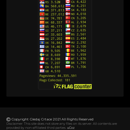
Avanture Kida Opasnost (Sinhronizovano na
Srpski)
[10]
Action Man (Sinhronizovano na Hrvatski)
[26]
Action Man (2000) Sinhronizovano na Hrvatski
[26]
Andjeoski Prijatelji (Sinhronizovano na Srpski)
[52]
Ajkuca (Sharkdog) Sinhronizovano na Srpski
[40]
Alvin i veverice (Alvinnn!!! And the Chipmunks)
Sinhronizovano na Srpski
[182]
Alisa i Luis (Sinhronizovano na Srpski)
[104]
Avanture Mačka u čizmama (Sinhronizovano na
Srpski)
Copyright Gledaj Crtace 2021 All Rights Reserved
[78]
Disclaimer: This site does not store any files on its server. All contents are
provided by non-affiliated third parties.
uCoz