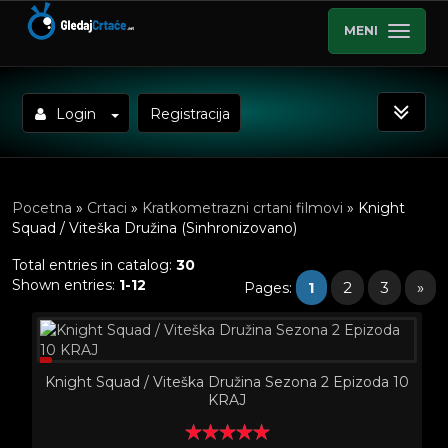
MENI
Login
Registracija
Pocetna
»
Crtaci
»
Kratkometrazni crtani filmovi
» Knight
Squad / Viteška Družina (Sinhronizovano)
Total entries in catalog
:
30
Shown entries
:
1-12
1
2
3
»
Pages
:
Knight Squad / Viteška Družina Sezona 2 Epizoda 10
KRAJ