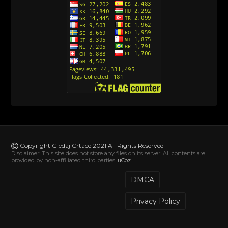
[26]
Andjeoski Prijatelji (Sinhronizovano na Srpski)
[52]
Ajkuca (Sharkdog) Sinhronizovano na Srpski
[40]
Alvin i veverice (Alvinnn!!! And the Chipmunks)
Sinhronizovano na Srpski
[182]
Alisa i Luis (Sinhronizovano na Srpski)
[104]
Avanture Mačka u čizmama (Sinhronizovano na
Srpski)
Copyright Gledaj Crtace 2021 All Rights Reserved
[78]
Disclaimer: This site does not store any files on its server. All contents are
provided by non-affiliated third parties.
uCoz
Abominable The Invisible (2022) Sinhronizovano
na Srpski
DMCA
[20]
Privacy Policy
Akademija za jednoroge (Unicorn Academy)
Sinhronizovano na Hrvatski
[29]