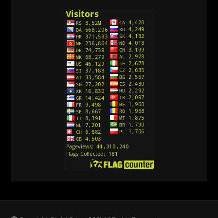
[26]
Avanture Kida Opasnost (Sinhronizovano na
Srpski)
[10]
Action Man (Sinhronizovano na Hrvatski)
[26]
Action Man (2000) Sinhronizovano na Hrvatski
[26]
Andjeoski Prijatelji (Sinhronizovano na Srpski)
[52]
Ajkuca (Sharkdog) Sinhronizovano na Srpski
[40]
Alvin i veverice (Alvinnn!!! And the Chipmunks)
Sinhronizovano na Srpski
[182]
Alisa i Luis (Sinhronizovano na Srpski)
[104]
Avanture Mačka u čizmama (Sinhronizovano na
Srpski)