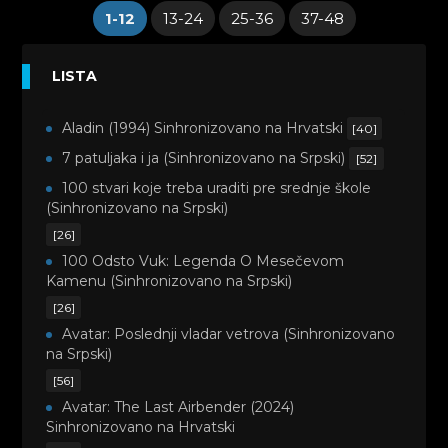
1-12
13-24
25-36
37-48
LISTA
Aladin (1994) Sinhronizovano na Hrvatski
[40]
7 patuljaka i ja (Sinhronizovano na Srpski)
[52]
100 stvari koje treba uraditi pre srednje škole
(Sinhronizovano na Srpski)
[26]
100 Odsto Vuk: Legenda O Mesečevom
Kamenu (Sinhronizovano na Srpski)
[26]
Avatar: Poslednji vladar vetrova (Sinhronizovano
na Srpski)
[56]
Avatar: The Last Airbender (2024)
Sinhronizovano na Hrvatski