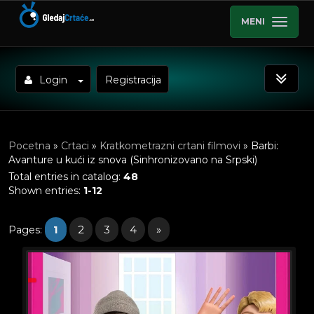
MENI
Login
Registracija
Pocetna
»
Crtaci
»
Kratkometrazni crtani filmovi
» Barbi:
Avanture u kući iz snova (Sinhronizovano na Srpski)
Total entries in catalog
:
48
Shown entries
:
1-12
1
2
3
4
»
Pages
: