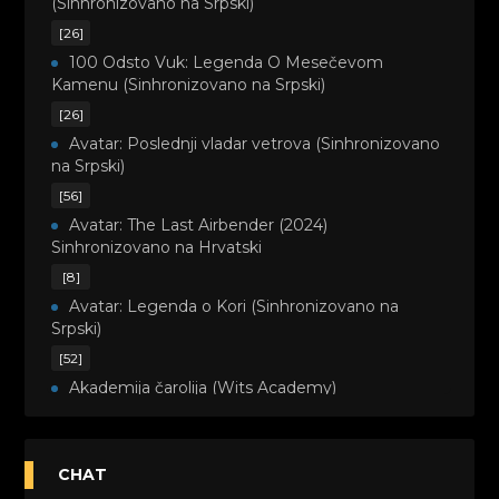
(Sinhronizovano na Srpski)
[26]
100 Odsto Vuk: Legenda O Mesečevom
Kamenu (Sinhronizovano na Srpski)
[26]
Avatar: Poslednji vladar vetrova (Sinhronizovano
na Srpski)
[56]
Avatar: The Last Airbender (2024)
Sinhronizovano na Hrvatski
[8]
Avatar: Legenda o Kori (Sinhronizovano na
Srpski)
[52]
Akademija čarolija (Wits Academy)
Sinhronizovano na Srpski
[20]
Avanture Maje i Marka (Sinhronizovano na
CHAT
Srpski)