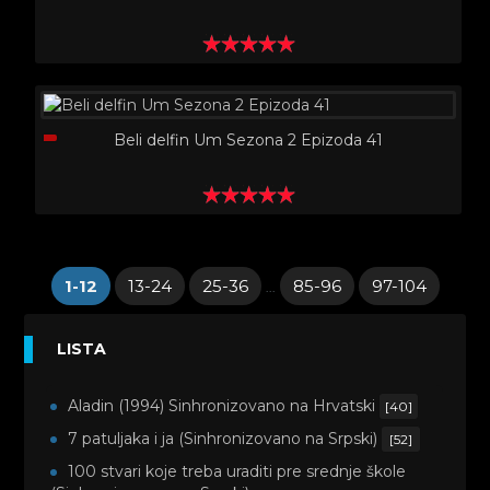
Beli delfin Um Sezona 2 Epizoda 41
1-12
13-24
25-36
85-96
97-104
...
LISTA
Aladin (1994) Sinhronizovano na Hrvatski
[40]
7 patuljaka i ja (Sinhronizovano na Srpski)
[52]
100 stvari koje treba uraditi pre srednje škole