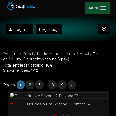
MENI
Login
Registracija
Pocetna
»
Crtaci
»
Kratkometrazni crtani filmovi
» Beli
delfin Um (Sinhronizovano na Srpski)
Total entries in catalog
:
104
Shown entries
:
1-12
1
2
3
8
9
»
Pages
:
...
Beli delfin Um Sezona 2 Epizoda 52