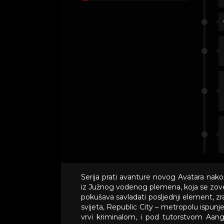
Serija prati avanture novog Avatara nako
iz Južnog vodenog plemena, koja se zove K
pokušava savladati posljednji element, z
svijeta, Republic City – metropolu ispun
vrvi kriminalom, i pod tutorstvom Aango