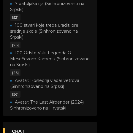
7 patuljaka i ja (Sinhronizovano na
Srpski)
[52]
100 stvari koje treba uraditi pre
srednje škole (Sinhronizovano na
Srpski)
[26]
100 Odsto Vuk: Legenda O
Mesečevom Kamenu (Sinhronizovano
na Srpski)
[26]
Avatar: Poslednji vladar vetrova
(Sinhronizovano na Srpski)
[56]
Avatar: The Last Airbender (2024)
Sinhronizovano na Hrvatski
[8]
Avatar: Legenda o Kori
(Sinhronizovano na Srpski)
CHAT