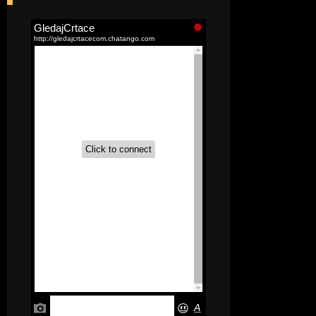
[52]
Akademija čarolija (Wits Academy)
Sinhronizovano na Srpski
[20]
Avanture Maje i Marka
(Sinhronizovano na Srpski)
[26]
Avanture šašave družine (Looney
Tunes,2020) Sinhronizovano na Srpski
[31]
A.T.O.M. (Alpha Teens On Machines)
Sinhronizovano na Hrvatski
[26]
Agent 203 (Sinhronizovano na
Srpski)
[26]
Anatane: Saving the Children of
Okura (Sinhronizovano na Srpski)