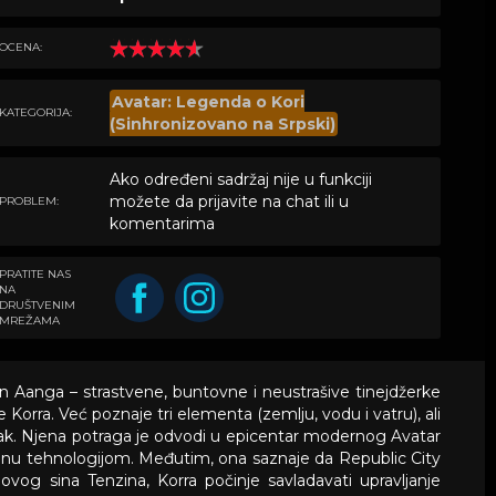
OCENA:
Avatar: Legenda o Kori
KATEGORIJA:
(Sinhronizovano na Srpski)
Ako određeni sadržaj nije u funkciji
možete da prijavite na chat ili u
PROBLEM:
komentarima
PRATITE NAS
NA
DRUŠTVENIM
MREŽAMA
n Aanga – strastvene, buntovne i neustrašive tinejdžerke
orra. Već poznaje tri elementa (zemlju, vodu i vatru), ali
rak. Njena potraga je odvodi u epicentar modernog Avatar
jenu tehnologijom. Međutim, ona saznaje da Republic City
vog sina Tenzina, Korra počinje savladavati upravljanje