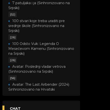
7 patuljaka i ja (Sinhronizovano na
Srpski)
[52]
100 stvari koje treba uraditi pre
srednje škole (Sinhronizovano na
Srpski)
[26]
100 Odsto Vuk: Legenda O
Mesečevom Kamenu (Sinhronizovano
na Srpski)
[26]
Avatar: Poslednji vladar vetrova
(Sinhronizovano na Srpski)
[56]
Avatar: The Last Airbender (2024)
Sinhronizovano na Hrvatski
[8]
Avatar: Legenda o Kori
(Sinhronizovano na Srpski)
CHAT