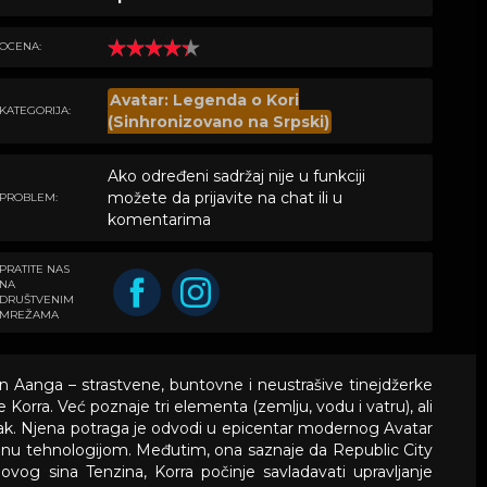
OCENA:
Avatar: Legenda o Kori
KATEGORIJA:
(Sinhronizovano na Srpski)
Ako određeni sadržaj nije u funkciji
možete da prijavite na chat ili u
PROBLEM:
komentarima
PRATITE NAS
NA
DRUŠTVENIM
MREŽAMA
n Aanga – strastvene, buntovne i neustrašive tinejdžerke
orra. Već poznaje tri elementa (zemlju, vodu i vatru), ali
rak. Njena potraga je odvodi u epicentar modernog Avatar
jenu tehnologijom. Međutim, ona saznaje da Republic City
vog sina Tenzina, Korra počinje savladavati upravljanje