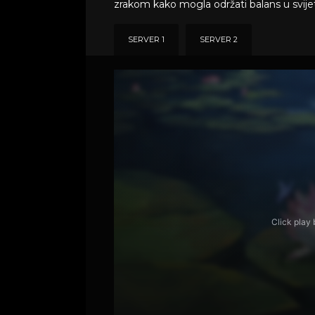
zrakom kako mogla održati balans u svijetu
SERVER 1
SERVER 2