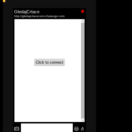
[52]
Akademija čarolija (Wits Academy)
Sinhronizovano na Srpski
[20]
Avanture Maje i Marka
(Sinhronizovano na Srpski)
[26]
Avanture šašave družine (Looney
Tunes,2020) Sinhronizovano na Srpski
[31]
A.T.O.M. (Alpha Teens On Machines)
Sinhronizovano na Hrvatski
[26]
Agent 203 (Sinhronizovano na
Srpski)
[26]
Anatane: Saving the Children of
Okura (Sinhronizovano na Srpski)