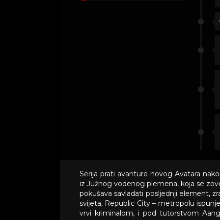
Serija prati avanture novog Avatara nako
iz Južnog vodenog plemena, koja se zove K
pokušava savladati posljednji element, z
svijeta, Republic City – metropolu ispun
vrvi kriminalom, i pod tutorstvom Aango