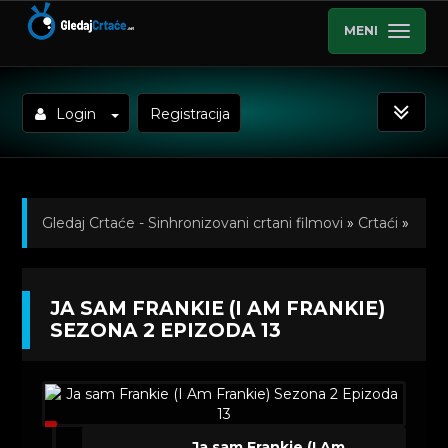
MENI
Login
Registracija
Gledaj Crtaće - Sinhronizovani crtani filmovi
»
Crtaći
»
Ja sam Frankie (I Am Frankie) Sinhronizovano na
JA SAM FRANKIE (I AM FRANKIE)
Srpski
»
Kratkometrazni crtani filmovi
» Ja sam
SEZONA 2 EPIZODA 13
Frankie (I Am Frankie) Sezona 2 Epizoda 13
Ja sam Frankie (I Am