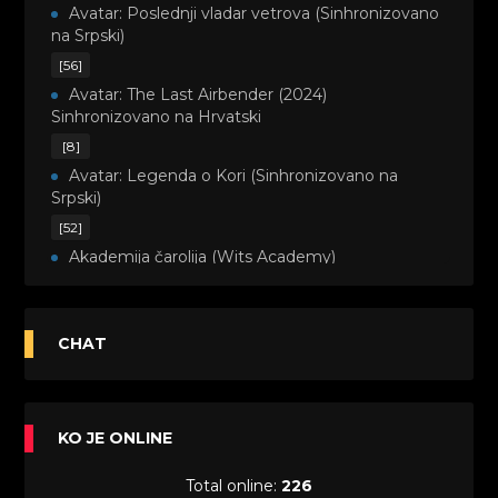
Avatar: Poslednji vladar vetrova (Sinhronizovano
na Srpski)
[56]
Avatar: The Last Airbender (2024)
Sinhronizovano na Hrvatski
[8]
Avatar: Legenda o Kori (Sinhronizovano na
Srpski)
[52]
Akademija čarolija (Wits Academy)
Sinhronizovano na Srpski
[20]
Avanture Maje i Marka (Sinhronizovano na
CHAT
Srpski)
[26]
Avanture šašave družine (Looney Tunes,2020)
KO JE ONLINE
Sinhronizovano na Srpski
[31]
Total online:
226