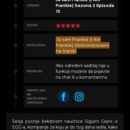
Frankie) Sezona 2 Epizoda
OZNAKE:
13
OCENA:
Ja sam Frankie (I Am
Frankie) Sinhronizovano
KATEGORIJA:
na Srpski
Ako određeni sadržaj nije u
funkciji možete da prijavite
PROBLEM:
na chat ili u komentarima
PRATITE NAS
NA
DRUŠTVENIM
MREŽAMA
Serija počinje bekstvom naučnice Sigurni Gejns iz
EGG-a, kompanije za koju je do tog dana radila, kako