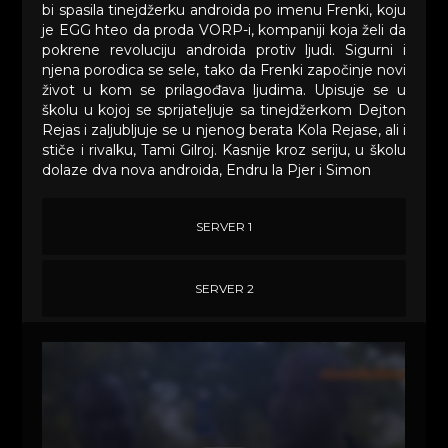
bi spasila tinejdžerku androida po imenu Frenki, koju
je EGG hteo da proda VORP-i, kompaniji koja želi da
pokrene revoluciju androida protiv ljudi. Sigurni i
njena porodica se sele, tako da Frenki započinje novi
život u kom se prilagođava ljudima. Upisuje se u
školu u kojoj se sprijateljuje sa tinejdžerkom Dejton
Rejas i zaljubljuje se u njenog berata Kola Rejase, ali i
stiče i rivalku, Tami Gilroj. Kasnije kroz seriju, u školu
dolaze dva nova androida, Endru la Pjer i Simon
SERVER 1
SERVER 2