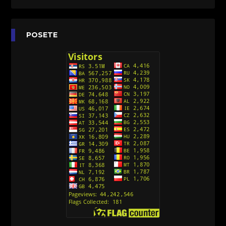
[26]
Agent 203 (Sinhronizovano na Srpski)
[26]
Anatane: Saving the Children of Okura
POSETE
(Sinhronizovano na Srpski)
[26]
Avanture Kida Opasnost (Sinhronizovano na
Srpski)
[10]
Action Man (Sinhronizovano na Hrvatski)
[26]
Action Man (2000) Sinhronizovano na Hrvatski
[26]
Andjeoski Prijatelji (Sinhronizovano na Srpski)
[52]
Ajkuca (Sharkdog) Sinhronizovano na Srpski
[40]
Alvin i veverice (Alvinnn!!! And the Chipmunks)
Sinhronizovano na Srpski
[182]