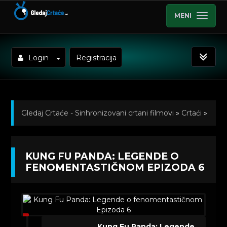
MENI
Login
Registracija
Gledaj Crtaće - Sinhronizovani crtani filmovi
»
Crtaći
»
Kung Fu Panda: Legende o fenomentastičnom
KUNG FU PANDA: LEGENDE O
(Sinhronizovano na Srpski)
»
Kratkometrazni crtani
FENOMENTASTIČNOM EPIZODA 6
filmovi
» Kung Fu Panda: Legende o
fenomentastičnom Epizoda 6
Kung Fu Panda: Legende