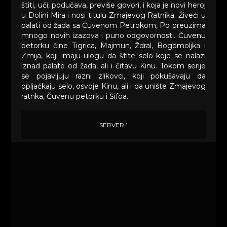
štiti, uči, podučava, previše govori, i koja je novi heroj
u Dolini Mira i nosi titulu Zmajevog Ratnika. Živeći u
palati od žada sa Čuvenom Petrokom, Po preuzima
mnogo novih izazova i puno odgovornosti. Čuvenu
petorku čine Tigrica, Majmun, Ždral, Bogomoljka i
Zmija, koji imaju ulogu da štite selo koje se nalazi
iznad palate od žada, ali i čitavu Kinu. Tokom serije
se pojavljuju razni zlikovci, koji pokušavaju da
opljačkaju selo, osvoje Kinu, ali i da unište Zmajevog
ratnka, Čuvenu petorku i Šifoa.
SERVER 1