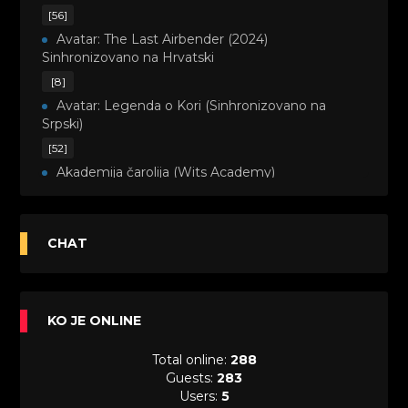
[56]
Avatar: The Last Airbender (2024)
Sinhronizovano na Hrvatski
[8]
Avatar: Legenda o Kori (Sinhronizovano na
Srpski)
[52]
Akademija čarolija (Wits Academy)
Sinhronizovano na Srpski
[20]
Avanture Maje i Marka (Sinhronizovano na
CHAT
Srpski)
[26]
Avanture šašave družine (Looney Tunes,2020)
KO JE ONLINE
Sinhronizovano na Srpski
[31]
Total online:
288
A.T.O.M. (Alpha Teens On Machines)
Guests:
283
Sinhronizovano na Hrvatski
Users:
5