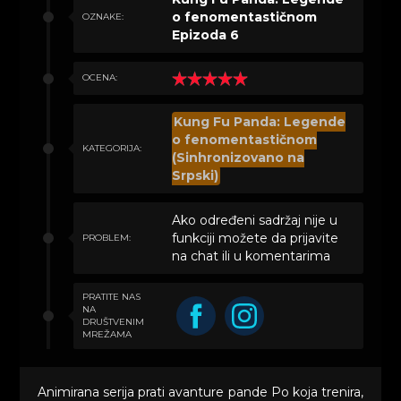
o fenomentastičnom
OZNAKE:
Epizoda 6
OCENA:
Kung Fu Panda: Legende
o fenomentastičnom
KATEGORIJA:
(Sinhronizovano na
Srpski)
Ako određeni sadržaj nije u
funkciji možete da prijavite
PROBLEM:
na chat ili u komentarima
PRATITE NAS
NA
DRUŠTVENIM
MREŽAMA
Animirana serija prati avanture pande Po koja trenira,