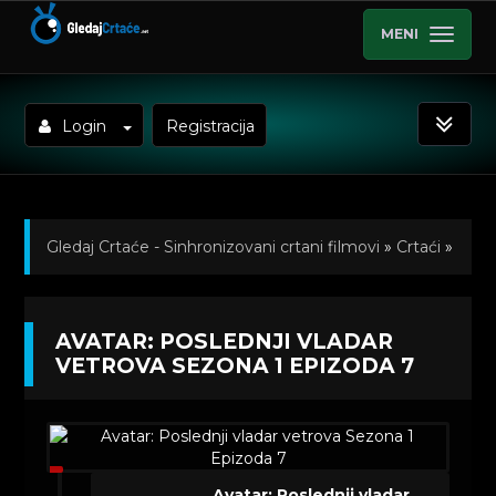
MENI
Login
Registracija
Gledaj Crtaće - Sinhronizovani crtani filmovi
»
Crtaći
»
Avatar: Poslednji vladar vetrova (Sinhronizovano na
AVATAR: POSLEDNJI VLADAR
Srpski)
»
Kratkometrazni crtani filmovi
» Avatar:
VETROVA SEZONA 1 EPIZODA 7
Poslednji vladar vetrova Sezona 1 Epizoda 7
Avatar: Poslednji vladar