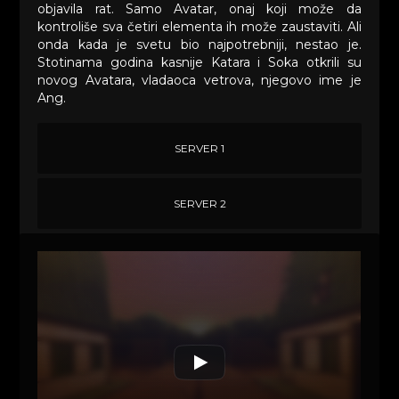
objavila rat. Samo Avatar, onaj koji može da
kontroliše sva četiri elementa ih može zaustaviti. Ali
onda kada je svetu bio najpotrebniji, nestao je.
Stotinama godina kasnije Katara i Soka otkrili su
novog Avatara, vladaoca vetrova, njegovo ime je
Ang.
SERVER 1
SERVER 2