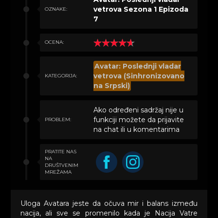
vetrova Sezona 1 Epizoda
OZNAKE:
7
OCENA:
Avatar: Poslednji vladar
vetrova (Sinhronizovano
KATEGORIJA:
na Srpski)
Ako određeni sadržaj nije u
funkciji možete da prijavite
PROBLEM:
na chat ili u komentarima
PRATITE NAS
NA
DRUŠTVENIM
MREŽAMA
Uloga Avatara jeste da očuva mir i balans između
nacija, ali sve se promenilo kada je Nacija Vatre