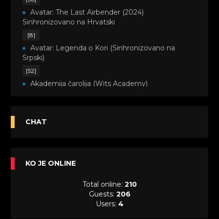
Avatar: The Last Airbender (2024)
Sinhronizovano na Hrvatski
[8]
Avatar: Legenda o Kori (Sinhronizovano na
Srpski)
[52]
Akademija čarolija (Wits Academy)
Sinhronizovano na Srpski
[20]
Avanture Maje i Marka (Sinhronizovano na
CHAT
Srpski)
[26]
Avanture šašave družine (Looney Tunes,2020)
KO JE ONLINE
Sinhronizovano na Srpski
[31]
Total online:
210
A.T.O.M. (Alpha Teens On Machines)
Guests:
206
Sinhronizovano na Hrvatski
Users:
4
[26]