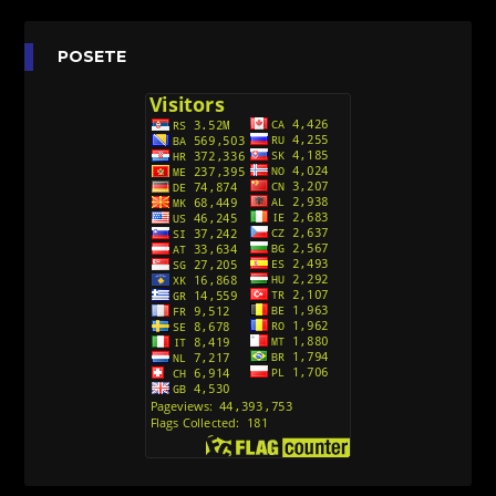
Agent 203 (Sinhronizovano na Srpski)
[26]
Anatane: Saving the Children of Okura
POSETE
(Sinhronizovano na Srpski)
[26]
Avanture Kida Opasnost (Sinhronizovano na
Srpski)
[10]
Action Man (Sinhronizovano na Hrvatski)
[26]
Action Man (2000) Sinhronizovano na Hrvatski
[26]
Andjeoski Prijatelji (Sinhronizovano na Srpski)
[52]
Ajkuca (Sharkdog) Sinhronizovano na Srpski
[40]
Alvin i veverice (Alvinnn!!! And the Chipmunks)
Sinhronizovano na Srpski
[182]