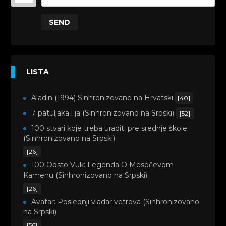
SEND
LISTA
Aladin (1994) Sinhronizovano na Hrvatski
[40]
7 patuljaka i ja (Sinhronizovano na Srpski)
[52]
100 stvari koje treba uraditi pre srednje škole
(Sinhronizovano na Srpski)
[26]
100 Odsto Vuk: Legenda O Mesečevom
Kamenu (Sinhronizovano na Srpski)
[26]
Avatar: Poslednji vladar vetrova (Sinhronizovano
na Srpski)
[56]