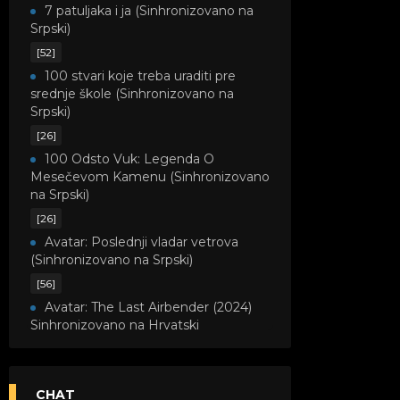
7 patuljaka i ja (Sinhronizovano na
Srpski)
[52]
100 stvari koje treba uraditi pre
srednje škole (Sinhronizovano na
Srpski)
[26]
100 Odsto Vuk: Legenda O
Mesečevom Kamenu (Sinhronizovano
na Srpski)
[26]
Avatar: Poslednji vladar vetrova
(Sinhronizovano na Srpski)
[56]
Avatar: The Last Airbender (2024)
Sinhronizovano na Hrvatski
[8]
Avatar: Legenda o Kori
(Sinhronizovano na Srpski)
CHAT