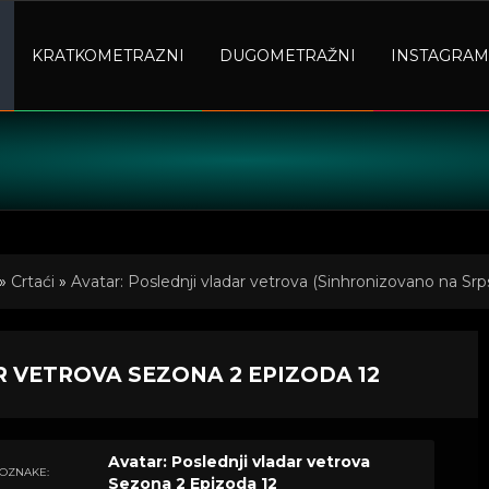
KRATKOMETRAZNI
DUGOMETRAŽNI
INSTAGRAM
»
Crtaći
»
Avatar: Poslednji vladar vetrova (Sinhronizovano na Srps
2
R VETROVA SEZONA 2 EPIZODA 12
Avatar: Poslednji vladar vetrova
OZNAKE:
Sezona 2 Epizoda 12