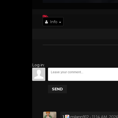
Info
Log in:
SEND
1
• 11:14 AM, 202
milann912