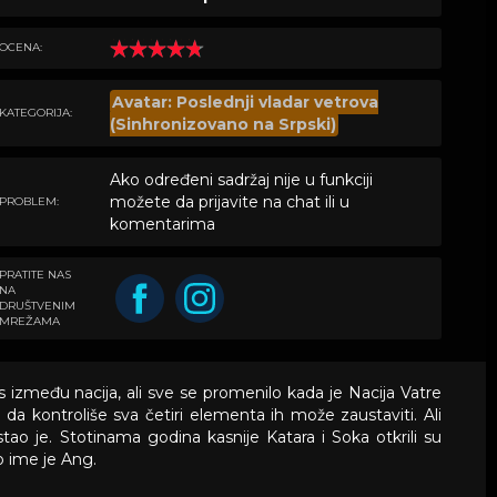
OCENA:
Avatar: Poslednji vladar vetrova
KATEGORIJA:
(Sinhronizovano na Srpski)
Ako određeni sadržaj nije u funkciji
možete da prijavite na chat ili u
PROBLEM:
komentarima
PRATITE NAS
NA
DRUŠTVENIM
MREŽAMA
s između nacija, ali sve se promenilo kada je Nacija Vatre
 da kontroliše sva četiri elementa ih može zaustaviti. Ali
stao je. Stotinama godina kasnije Katara i Soka otkrili su
o ime je Ang.