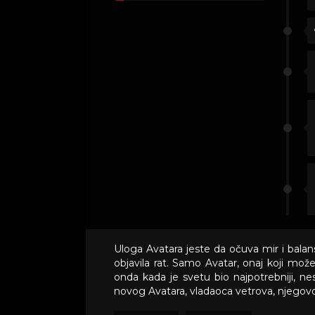
Uloga Avatara jeste da očuva mir i balan
objavila rat. Samo Avatar, onaj koji može
onda kada je svetu bio najpotrebniji, ne
novog Avatara, vladaoca vetrova, njegov