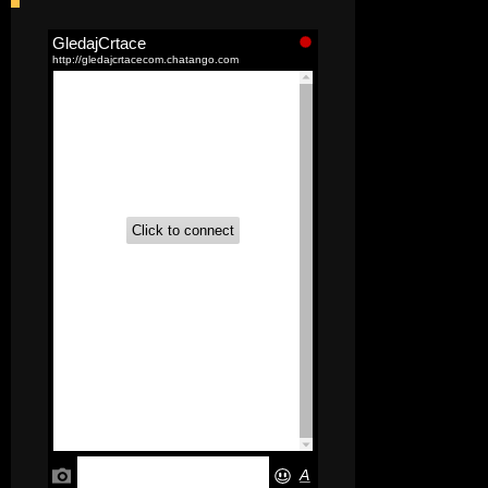
[52]
Akademija čarolija (Wits Academy)
Sinhronizovano na Srpski
[20]
Avanture Maje i Marka
(Sinhronizovano na Srpski)
[26]
Avanture šašave družine (Looney
Tunes,2020) Sinhronizovano na Srpski
[31]
A.T.O.M. (Alpha Teens On Machines)
Sinhronizovano na Hrvatski
[26]
Agent 203 (Sinhronizovano na
Srpski)
[26]
Anatane: Saving the Children of
Okura (Sinhronizovano na Srpski)