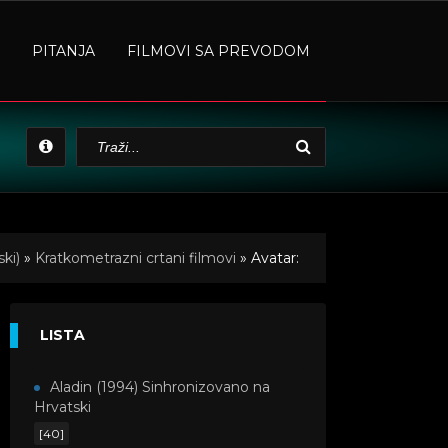
PITANJA
FILMOVI SA PREVODOM
ki)
»
Kratkometrazni crtani filmovi
» Avatar:
LISTA
Aladin (1994) Sinhronizovano na
Hrvatski
[40]