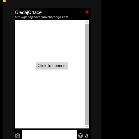
[52]
Akademija čarolija (Wits Academy)
Sinhronizovano na Srpski
[20]
Avanture Maje i Marka
(Sinhronizovano na Srpski)
[26]
Avanture šašave družine (Looney
Tunes,2020) Sinhronizovano na Srpski
[31]
A.T.O.M. (Alpha Teens On Machines)
Sinhronizovano na Hrvatski
[26]
Agent 203 (Sinhronizovano na
Srpski)
[26]
Anatane: Saving the Children of
Okura (Sinhronizovano na Srpski)