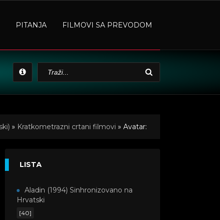
PITANJA
FILMOVI SA PREVODOM
ki)
»
Kratkometrazni crtani filmovi
» Avatar:
LISTA
Aladin (1994) Sinhronizovano na
Hrvatski
[40]