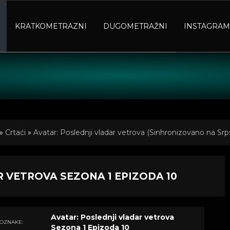
KRATKOMETRAZNI
DUGOMETRAŽNI
INSTAGRAM
»
Crtaći
»
Avatar: Poslednji vladar vetrova (Sinhronizovano na Srps
0
 VETROVA SEZONA 1 EPIZODA 10
Avatar: Poslednji vladar vetrova
OZNAKE:
Sezona 1 Epizoda 10