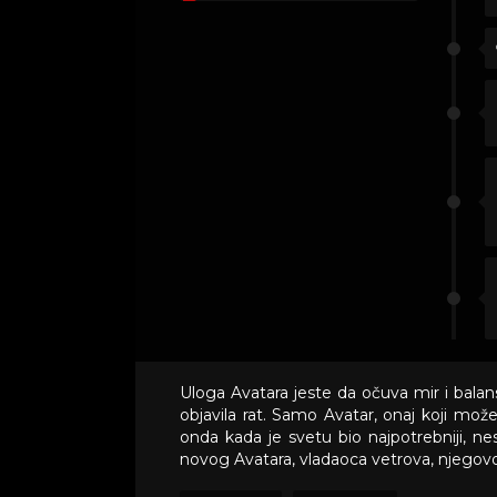
Uloga Avatara jeste da očuva mir i balan
objavila rat. Samo Avatar, onaj koji može
onda kada je svetu bio najpotrebniji, ne
novog Avatara, vladaoca vetrova, njegov