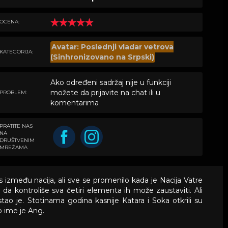
OCENA:
Avatar: Poslednji vladar vetrova
KATEGORIJA:
(Sinhronizovano na Srpski)
Ako određeni sadržaj nije u funkciji
možete da prijavite na chat ili u
PROBLEM:
komentarima
PRATITE NAS
NA
DRUŠTVENIM
MREŽAMA
s između nacija, ali sve se promenilo kada je Nacija Vatre
 da kontroliše sva četiri elementa ih može zaustaviti. Ali
stao je. Stotinama godina kasnije Katara i Soka otkrili su
o ime je Ang.