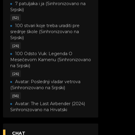
7 patuljaka i ja (Sinhronizovano na
Srpski)
[52]
100 stvari koje treba uraditi pre
srednje škole (Sinhronizovano na
Srpski)
[26]
100 Odsto Vuk: Legenda O
Mesečevom Kamenu (Sinhronizovano
na Srpski)
[26]
Avatar: Poslednji vladar vetrova
(Sinhronizovano na Srpski)
[56]
Avatar: The Last Airbender (2024)
Sinhronizovano na Hrvatski
[8]
Avatar: Legenda o Kori
(Sinhronizovano na Srpski)
CHAT