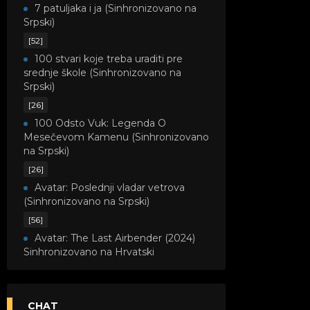
7 patuljaka i ja (Sinhronizovano na
Srpski)
[52]
100 stvari koje treba uraditi pre
srednje škole (Sinhronizovano na
Srpski)
[26]
100 Odsto Vuk: Legenda O
Mesečevom Kamenu (Sinhronizovano
na Srpski)
[26]
Avatar: Poslednji vladar vetrova
(Sinhronizovano na Srpski)
[56]
Avatar: The Last Airbender (2024)
Sinhronizovano na Hrvatski
[8]
Avatar: Legenda o Kori
(Sinhronizovano na Srpski)
CHAT