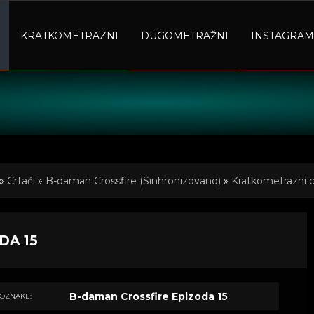
KRATKOMETRAZNI
DUGOMETRAŽNI
INSTAGRAM
»
Crtaći
»
B-daman Crossfire (Sinhronizovano)
»
Kratkometrazni cr
DA 15
B-daman Crossfire Epizoda 15
OZNAKE: