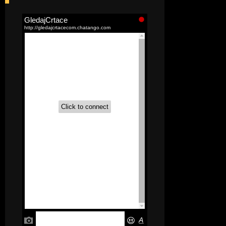
[52]
Akademija čarolija (Wits Academy)
Sinhronizovano na Srpski
[20]
Avanture Maje i Marka
(Sinhronizovano na Srpski)
[26]
Avanture šašave družine (Looney
Tunes,2020) Sinhronizovano na Srpski
[31]
A.T.O.M. (Alpha Teens On Machines)
Sinhronizovano na Hrvatski
[26]
Agent 203 (Sinhronizovano na
Srpski)
[26]
Anatane: Saving the Children of
Okura (Sinhronizovano na Srpski)