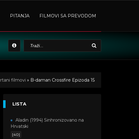
PITANJA
FILMOVI SA PREVODOM
tani filmovi
» B-daman Crossfire Epizoda 15
LISTA
Aladin (1994) Sinhronizovano na
Hrvatski
[40]