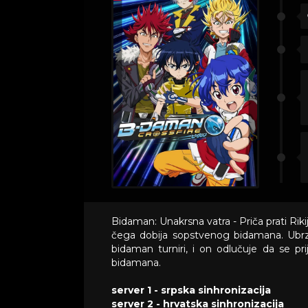
Bidaman: Unakrsna vatra - Priča prati Riki
čega dobija sopstvenog bidamana. Ubrzo
bidaman turniri, i on odlučuje da se pri
bidamana.
server 1 - srpska sinhronizacija
server 2 - hrvatska sinhronizacija