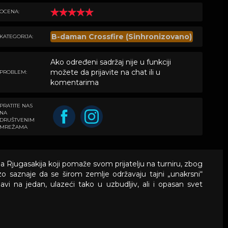
OCENA:
B-daman Crossfire (Sinhronizovano)
KATEGORIJA:
Ako određeni sadržaj nije u funkciji
možete da prijavite na chat ili u
PROBLEM:
komentarima
PRATITE NAS
NA
DRUŠTVENIM
MREŽAMA
ja Rjugasakija koji pomaže svom prijatelju na turniru, zbog
 saznaje da se širom zemlje održavaju tajni „unakrsni“
javi na jedan, ulazeći tako u uzbudljiv, ali i opasan svet