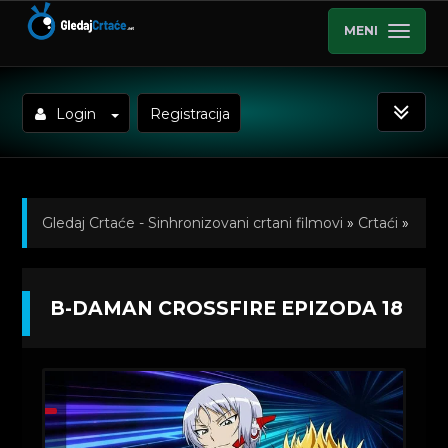
MENI
Login
Registracija
Gledaj Crtaće - Sinhronizovani crtani filmovi
»
Crtaći
»
B-daman Crossfire (Sinhronizovano)
»
Kratkometrazni
B-DAMAN CROSSFIRE EPIZODA 18
crtani filmovi
» B-daman Crossfire Epizoda 18