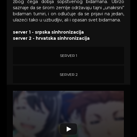
zbog čega dobija sopstvenog bidamana. Ubrzo
saznaje da se širom zemlje održavaju tajni „unakrsni“
bidaman turniri, i on odlučuje da se prijavi na jedan,
ulazeći tako u uzbudljiv, ali i opasan svet bidamana.
server 1 - srpska sinhronizacija
server 2 - hrvatska sinhronizacija
SERVER 1
SERVER 2