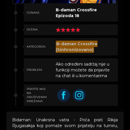
B-daman Crossfire
OZNAKE:
Epizoda 18
OCENA:
B-daman Crossfire
KATEGORIJA:
(Sinhronizovano)
Ako određeni sadržaj nije u
funkciji možete da prijavite
PROBLEM:
na chat ili u komentarima
PRATITE NAS
NA
DRUŠTVENIM
MREŽAMA
Bidaman: Unakrsna vatra - Priča prati Rikija
Rjugasakija koji pomaže svom prijatelju na turniru,