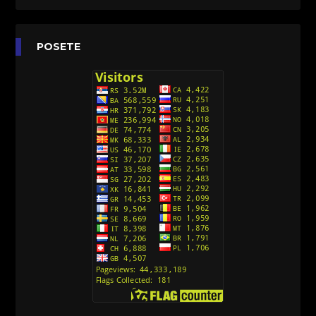
[26]
Agent 203 (Sinhronizovano na Srpski)
[26]
Anatane: Saving the Children of Okura
POSETE
(Sinhronizovano na Srpski)
[26]
Avanture Kida Opasnost (Sinhronizovano na
Srpski)
[10]
Action Man (Sinhronizovano na Hrvatski)
[26]
Action Man (2000) Sinhronizovano na Hrvatski
[26]
Andjeoski Prijatelji (Sinhronizovano na Srpski)
[52]
Ajkuca (Sharkdog) Sinhronizovano na Srpski
[40]
Alvin i veverice (Alvinnn!!! And the Chipmunks)
Sinhronizovano na Srpski
[182]