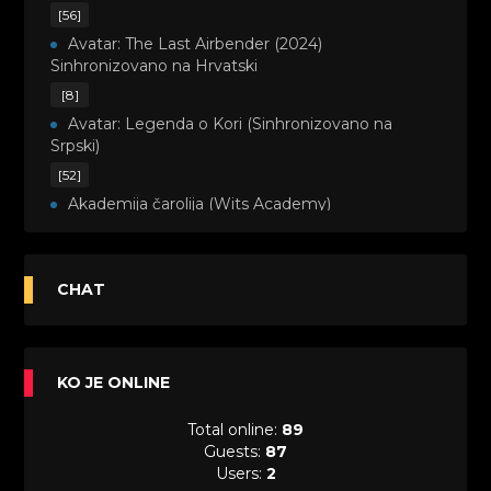
[56]
Avatar: The Last Airbender (2024)
Sinhronizovano na Hrvatski
[8]
Avatar: Legenda o Kori (Sinhronizovano na
Srpski)
[52]
Akademija čarolija (Wits Academy)
Sinhronizovano na Srpski
[20]
Avanture Maje i Marka (Sinhronizovano na
CHAT
Srpski)
[26]
Avanture šašave družine (Looney Tunes,2020)
KO JE ONLINE
Sinhronizovano na Srpski
[31]
Total online:
89
A.T.O.M. (Alpha Teens On Machines)
Guests:
87
Sinhronizovano na Hrvatski
Users:
2