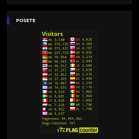
[26]
Agent 203 (Sinhronizovano na Srpski)
[26]
Anatane: Saving the Children of Okura
POSETE
(Sinhronizovano na Srpski)
[26]
Avanture Kida Opasnost (Sinhronizovano na
Srpski)
[10]
Action Man (Sinhronizovano na Hrvatski)
[26]
Action Man (2000) Sinhronizovano na Hrvatski
[26]
Andjeoski Prijatelji (Sinhronizovano na Srpski)
[52]
Ajkuca (Sharkdog) Sinhronizovano na Srpski
[40]
Alvin i veverice (Alvinnn!!! And the Chipmunks)
Sinhronizovano na Srpski
[182]