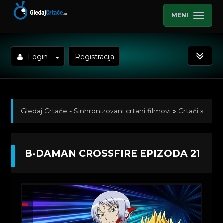
MENI
Login
Registracija
Gledaj Crtaće - Sinhronizovani crtani filmovi
»
Crtaći
»
B-daman Crossfire (Sinhronizovano)
»
Kratkometrazni
B-DAMAN CROSSFIRE EPIZODA 21
crtani filmovi
» B-daman Crossfire Epizoda 21