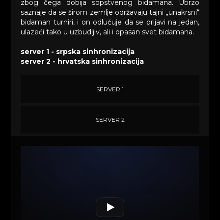
zbog čega dobija sopstvenog bidamana. Ubrzo
saznaje da se širom zemlje održavaju tajni „unakrsni“
bidaman turniri, i on odlučuje da se prijavi na jedan,
ulazeći tako u uzbudljiv, ali i opasan svet bidamana.
server 1 - srpska sinhronizacija
server 2 - hrvatska sinhronizacija
SERVER 1
SERVER 2