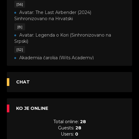
[56]
Avatar: The Last Airbender (2024)
Sinhronizovano na Hrvatski
[8]
Avatar: Legenda o Kori (Sinhronizovano na
Srpski)
[52]
Akademija čarolija (Wits Academy)
Sinhronizovano na Srpski
[20]
Avanture Maje i Marka (Sinhronizovano na
CHAT
Srpski)
[26]
Avanture šašave družine (Looney Tunes,2020)
KO JE ONLINE
Sinhronizovano na Srpski
[31]
Total online:
28
A.T.O.M. (Alpha Teens On Machines)
Guests:
28
Sinhronizovano na Hrvatski
Users:
0