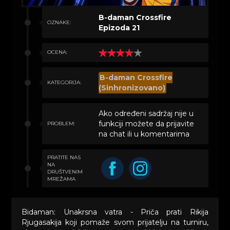
B-daman Crossfire
OZNAKE:
Epizoda 21
OCENA:
B-daman Crossfire
KATEGORIJA:
(Sinhronizovano)
Ako određeni sadržaj nije u
funkciji možete da prijavite
PROBLEM:
na chat ili u komentarima
PRATITE NAS
NA
DRUŠTVENIM
MREŽAMA
Bidaman: Unakrsna vatra - Priča prati Rikija
Rjugasakija koji pomaže svom prijatelju na turniru,