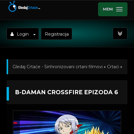
MENI
Login
Registracija
Gledaj Crtaće - Sinhronizovani crtani filmovi
»
Crtaći
»
B-daman Crossfire (Sinhronizovano)
»
Kratkometrazni
B-DAMAN CROSSFIRE EPIZODA 6
crtani filmovi
» B-daman Crossfire Epizoda 6