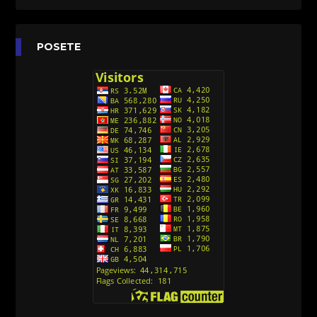
[26]
Agent 203 (Sinhronizovano na Srpski)
[26]
Anatane: Saving the Children of Okura
POSETE
(Sinhronizovano na Srpski)
[26]
Avanture Kida Opasnost (Sinhronizovano na
Srpski)
[10]
Action Man (Sinhronizovano na Hrvatski)
[26]
Action Man (2000) Sinhronizovano na Hrvatski
[26]
Andjeoski Prijatelji (Sinhronizovano na Srpski)
[52]
Ajkuca (Sharkdog) Sinhronizovano na Srpski
[40]
Alvin i veverice (Alvinnn!!! And the Chipmunks)
Sinhronizovano na Srpski
[182]