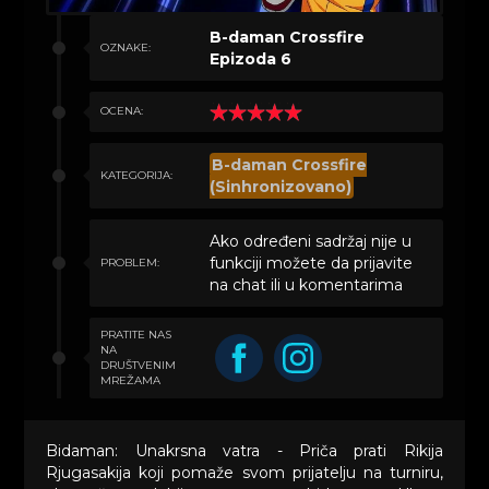
B-daman Crossfire
OZNAKE:
Epizoda 6
OCENA:
B-daman Crossfire
KATEGORIJA:
(Sinhronizovano)
Ako određeni sadržaj nije u
funkciji možete da prijavite
PROBLEM:
na chat ili u komentarima
PRATITE NAS
NA
DRUŠTVENIM
MREŽAMA
Bidaman: Unakrsna vatra - Priča prati Rikija
Rjugasakija koji pomaže svom prijatelju na turniru,