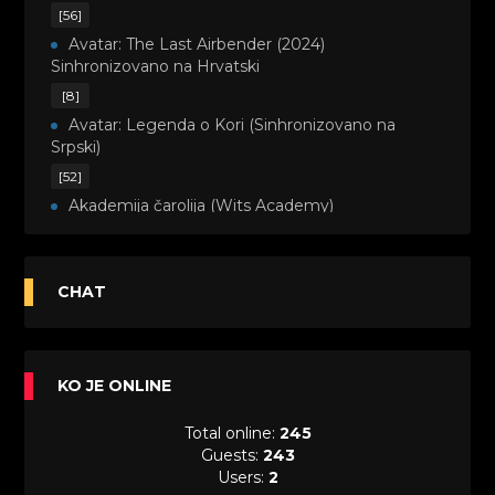
[56]
Avatar: The Last Airbender (2024)
Sinhronizovano na Hrvatski
[8]
Avatar: Legenda o Kori (Sinhronizovano na
Srpski)
[52]
Akademija čarolija (Wits Academy)
Sinhronizovano na Srpski
[20]
Avanture Maje i Marka (Sinhronizovano na
CHAT
Srpski)
[26]
Avanture šašave družine (Looney Tunes,2020)
KO JE ONLINE
Sinhronizovano na Srpski
[31]
Total online:
245
A.T.O.M. (Alpha Teens On Machines)
Guests:
243
Sinhronizovano na Hrvatski
Users:
2