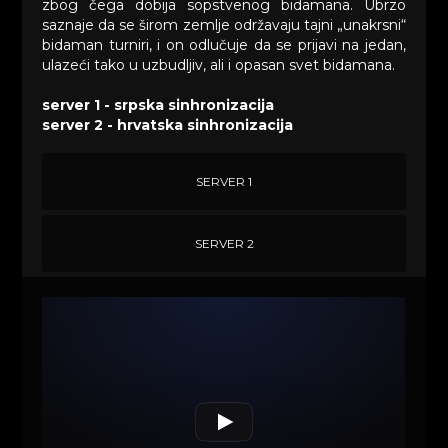
zbog čega dobija sopstvenog bidamana. Ubrzo
saznaje da se širom zemlje održavaju tajni „unakrsni“
bidaman turniri, i on odlučuje da se prijavi na jedan,
ulazeći tako u uzbudljiv, ali i opasan svet bidamana.
server 1 - srpska sinhronizacija
server 2 - hrvatska sinhronizacija
SERVER 1
SERVER 2