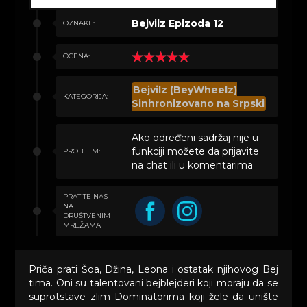
Bejvilz Epizoda 12
OZNAKE:
OCENA:
Bejvilz (BeyWheelz)
KATEGORIJA:
Sinhronizovano na Srpski
Ako određeni sadržaj nije u
funkciji možete da prijavite
PROBLEM:
na chat ili u komentarima
PRATITE NAS
NA
DRUŠTVENIM
MREŽAMA
Priča prati Šoa, Džina, Leona i ostatak njihovog Bej
tima. Oni su talentovani bejblejderi koji moraju da se
suprotstave zlim Dominatorima koji žele da unište