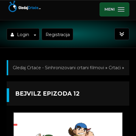
MENI
Login
Registracija
Gledaj Crtaće - Sinhronizovani crtani filmovi
»
Crtaći
»
Bejvilz (BeyWheelz) Sinhronizovano na Srpski
»
BEJVILZ EPIZODA 12
Kratkometrazni crtani filmovi
» Bejvilz Epizoda 12