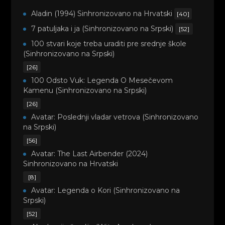
Aladin (1994) Sinhronizovano na Hrvatski
[40]
7 patuljaka i ja (Sinhronizovano na Srpski)
[52]
100 stvari koje treba uraditi pre srednje škole
(Sinhronizovano na Srpski)
[26]
100 Odsto Vuk: Legenda O Mesečevom
Kamenu (Sinhronizovano na Srpski)
[26]
Avatar: Poslednji vladar vetrova (Sinhronizovano
na Srpski)
[56]
Avatar: The Last Airbender (2024)
Sinhronizovano na Hrvatski
[8]
Avatar: Legenda o Kori (Sinhronizovano na
Srpski)
[52]