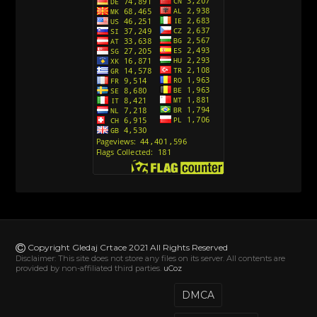
Action Man (Sinhronizovano na Hrvatski)
[26]
Action Man (2000) Sinhronizovano na Hrvatski
[26]
Andjeoski Prijatelji (Sinhronizovano na Srpski)
[52]
Ajkuca (Sharkdog) Sinhronizovano na Srpski
[40]
Alvin i veverice (Alvinnn!!! And the Chipmunks)
Sinhronizovano na Srpski
[182]
Alisa i Luis (Sinhronizovano na Srpski)
[104]
Avanture Mačka u čizmama (Sinhronizovano na
Srpski)
Copyright Gledaj Crtace 2021 All Rights Reserved
[78]
Disclaimer: This site does not store any files on its server. All contents are
provided by non-affiliated third parties.
uCoz
Abominable The Invisible (2022) Sinhronizovano
na Srpski
DMCA
[20]