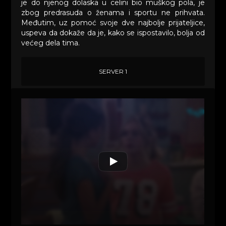
je do njenog dolaska u celini bio muškog pola, je
zbog predrasuda o ženama i sportu ne prihvata.
Međutim, uz pomoć svoje dve najbolje prijateljice,
uspeva da dokaže da je, kako se ispostavilo, bolja od
većeg dela tima.
SERVER 1