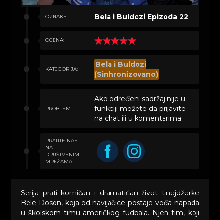
Bela i Buldozi Epizoda 22
OZNAKE:
OCENA:
Bela i Buldozi
KATEGORIJA:
(Sinhronizovano)
Ako određeni sadržaj nije u
funkciji možete da prijavite
PROBLEM:
na chat ili u komentarima
PRATITE NAS
NA
DRUŠTVENIM
MREŽAMA
Serija prati komičan i dramatičan život tinejdžerke
Bele Doson, koja od navijačice postaje vođa napada
u školskom timu američkog fudbala. Njen tim, koji