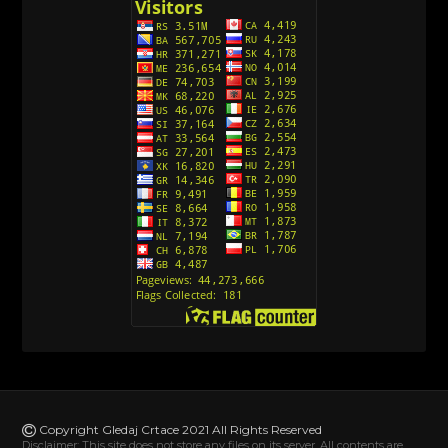
[26]
Avanture Kida Opasnost (Sinhronizovano na
Srpski)
[10]
Action Man (Sinhronizovano na Hrvatski)
[26]
Action Man (2000) Sinhronizovano na Hrvatski
[26]
Andjeoski Prijatelji (Sinhronizovano na Srpski)
[52]
Ajkuca (Sharkdog) Sinhronizovano na Srpski
[40]
Alvin i veverice (Alvinnn!!! And the Chipmunks)
Sinhronizovano na Srpski
[182]
Alisa i Luis (Sinhronizovano na Srpski)
[104]
Avanture Mačka u čizmama (Sinhronizovano na
Srpski)
Copyright Gledaj Crtace 2021 All Rights Reserved
[78]
Disclaimer: This site does not store any files on its server. All contents are