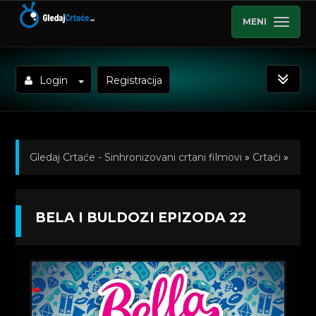
MENI
Login
Registracija
Gledaj Crtaće - Sinhronizovani crtani filmovi
»
Crtaći
»
Bela i Buldozi (Sinhronizovano)
»
Kratkometrazni
BELA I BULDOZI EPIZODA 22
crtani filmovi
» Bela i Buldozi Epizoda 22