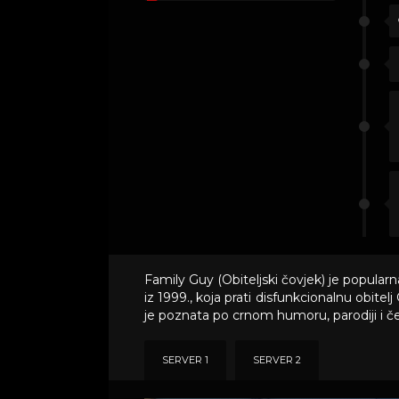
Family Guy (Obiteljski čovjek) je popula
iz 1999., koja prati disfunkcionalnu obite
je poznata po crnom humoru, parodiji i č
SERVER 1
SERVER 2