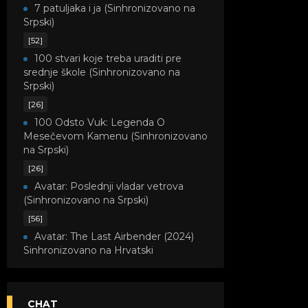
7 patuljaka i ja (Sinhronizovano na
Srpski)
[52]
100 stvari koje treba uraditi pre
srednje škole (Sinhronizovano na
Srpski)
[26]
100 Odsto Vuk: Legenda O
Mesečevom Kamenu (Sinhronizovano
na Srpski)
[26]
Avatar: Poslednji vladar vetrova
(Sinhronizovano na Srpski)
[56]
Avatar: The Last Airbender (2024)
Sinhronizovano na Hrvatski
[8]
Avatar: Legenda o Kori
(Sinhronizovano na Srpski)
CHAT