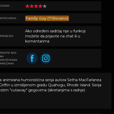
OCENA:
Family Guy (Titlovano)
KATEGORIJA:
Ako određeni sadržaj nije u funkciji
možete da prijavite na chat ili u
PROBLEM:
komentarima
PRATITE NAS
NA
DRUŠTVENIM
MREŽAMA
rna animirana humoristična serija autora Setha MacFarlanea
lj Griffin u izmišljenom gradu Quahogu, Rhode Island. Serija
estim "cutaway" gegovima (skretanjima s radnje)