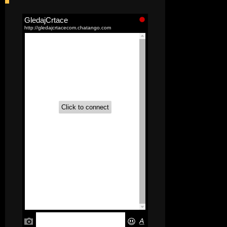
[52]
Akademija čarolija (Wits Academy)
Sinhronizovano na Srpski
[20]
Avanture Maje i Marka
(Sinhronizovano na Srpski)
[26]
Avanture šašave družine (Looney
Tunes,2020) Sinhronizovano na Srpski
[31]
A.T.O.M. (Alpha Teens On Machines)
Sinhronizovano na Hrvatski
[26]
Agent 203 (Sinhronizovano na
Srpski)
[26]
Anatane: Saving the Children of
Okura (Sinhronizovano na Srpski)